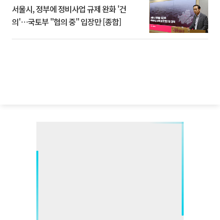
서울시, 정부에 정비사업 규제 완화 '건
의'⋯국토부 "협의 중" 입장만 [종합]