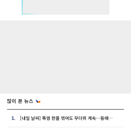
많이 본 뉴스
[내일 날씨] 폭염 한풀 꺾여도 무더위 계속⋯동해안 이틀 연속 비
1.