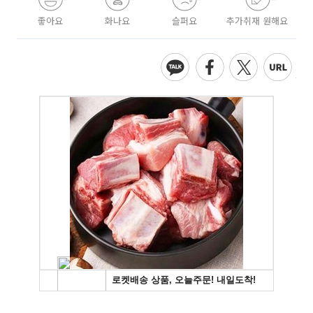
좋아요
화나요
슬퍼요
추가취재 원해요