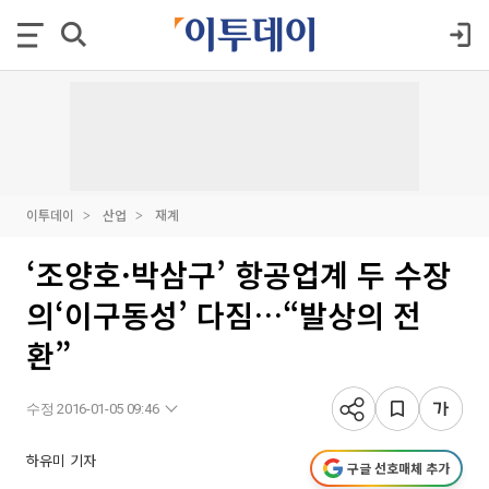
이투데이
산업
재계
‘조양호·박삼구’ 항공업계 두 수장
의‘이구동성’ 다짐…“발상의 전
환”
수정 2016-01-05 09:46
하유미 기자
구글 선호매체 추가