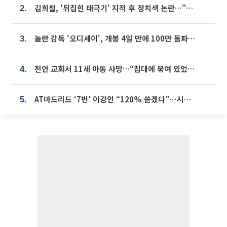
김희철, '뒤집힌 태극기' 지적 후 정치색 논란…"좌우 떠나 우리나라 국기"
2.
놀란 감독 '오디세이', 개봉 4일 만에 100만 돌파⋯'왕사남' 보다 빠르다
3.
천안 교회서 11세 아동 사망…“침대에 묶여 있었다” 진술 확보
4.
AT마드리드 ‘7번’ 이강인 “120% 쏟겠다”⋯시메오네 감독 “필요한 선수”
5.