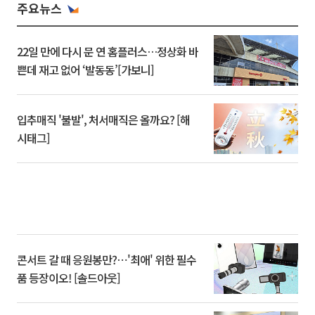
주요뉴스
22일 만에 다시 문 연 홈플러스…정상화 바
쁜데 재고 없어 ‘발동동’[가보니]
입추매직 '불발', 처서매직은 올까요? [해
시태그]
콘서트 갈 때 응원봉만?⋯'최애' 위한 필수
품 등장이오! [솔드아웃]