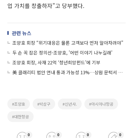
업 가치를 창출하자”고 당부했다.
관련 뉴스
조양호 회장 “위기대응은 물론 고객보다 먼저 알아차려야”
두 손 꼭 잡은 정의선-조양호, '어떤 이야기 나누길래'
조양호 회장, 사재 22억 ‘청년희망펀드’에 기부
美 클래리티 법안 연내 통과 가능성 13%…상원 문턱서 제동
#조양호
#박삼구
#신년사.
#아시아나항공
#대한항공
0
0
0
0