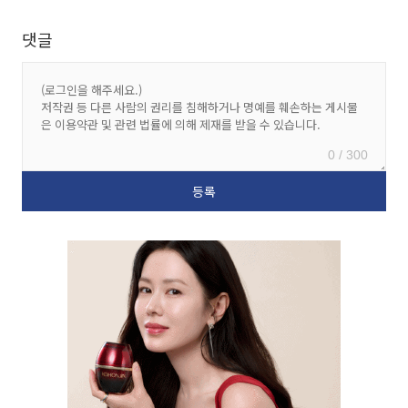
댓글
0 / 300