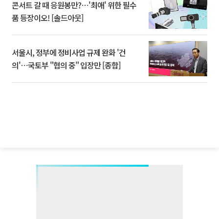
콘서트 갈 때 응원봉만?⋯'최애' 위한 필수
품 등장이오! [솔드아웃]
서울시, 정부에 정비사업 규제 완화 '건
의'⋯국토부 "협의 중" 입장만 [종합]