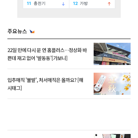
주요뉴스
22일 만에 다시 문 연 홈플러스…정상화 바
쁜데 재고 없어 ‘발동동’[가보니]
입추매직 '불발', 처서매직은 올까요? [해
시태그]