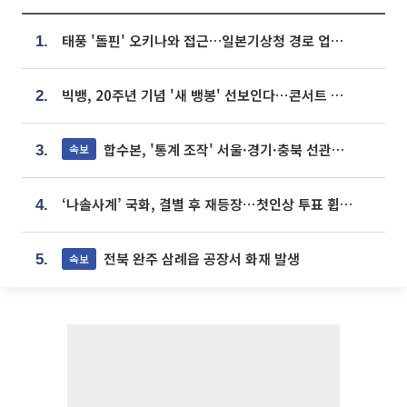
태풍 '돌핀' 오키나와 접근…일본기상청 경로 업데이트
1.
빅뱅, 20주년 기념 '새 뱅봉' 선보인다⋯콘서트 앞두고 팝업 개최
2.
합수본, '통계 조작' 서울·경기·충북 선관위 등 추가 압수수색
속보
3.
‘나솔사계’ 국화, 결별 후 재등장⋯첫인상 투표 휩쓸고 ‘인기녀’ 등극
4.
전북 완주 삼례읍 공장서 화재 발생
속보
5.