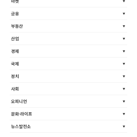
마켓
금융
부동산
산업
경제
국제
정치
사회
오피니언
문화·라이프
뉴스발전소