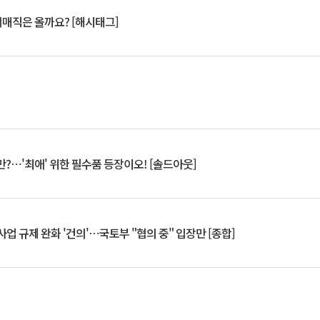
서매직은 올까요? [해시태그]
?⋯'최애' 위한 필수품 등장이오! [솔드아웃]
업 규제 완화 '건의'⋯국토부 "협의 중" 입장만 [종합]