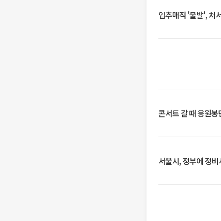
입추매직 '불발', 처
콘서트 갈 때 응원봉만
서울시, 정부에 정비사