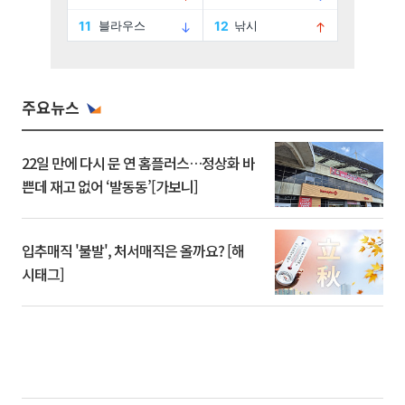
주요뉴스
22일 만에 다시 문 연 홈플러스…정상화 바
쁜데 재고 없어 ‘발동동’[가보니]
입추매직 '불발', 처서매직은 올까요? [해
시태그]