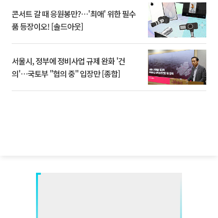
콘서트 갈 때 응원봉만?⋯'최애' 위한 필수
품 등장이오! [솔드아웃]
서울시, 정부에 정비사업 규제 완화 '건
의'⋯국토부 "협의 중" 입장만 [종합]