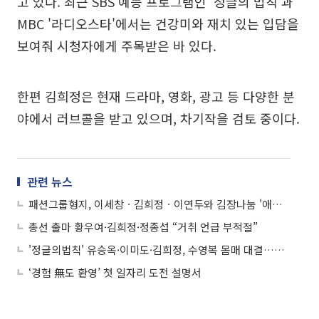
고 있다. 최근 SBS 예능 프로그램인 '정글의 법칙'과
MBC '라디오스타'에서는 건강미와 재치 있는 입담을
보여줘 시청자에게 주목받은 바 있다.
한편 김희정은 현재 드라마, 영화, 광고 등 다양한 분
야에서 러브콜을 받고 있으며, 차기작을 검토 중이다.
관련 뉴스
패션그룹형지, 이세창ㆍ김희정ㆍ이연두와 김장나눔 '애정담그미' 개최
총선 출마 황우여·김희정·정종섭 “거취 언급 부적절”
'정글의법칙' 유승옥·이미도·김희정, 수영복 몸매 대결…시선 집중 볼륨감
‘경험 無도 환영’ 첫 일자리 도전 설명서