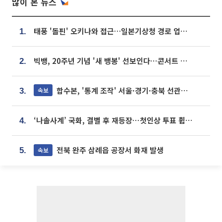
많이 본 뉴스
태풍 '돌핀' 오키나와 접근…일본기상청 경로 업데이트
1.
빅뱅, 20주년 기념 '새 뱅봉' 선보인다⋯콘서트 앞두고 팝업 개최
2.
합수본, '통계 조작' 서울·경기·충북 선관위 등 추가 압수수색
속보
3.
‘나솔사계’ 국화, 결별 후 재등장⋯첫인상 투표 휩쓸고 ‘인기녀’ 등극
4.
전북 완주 삼례읍 공장서 화재 발생
속보
5.