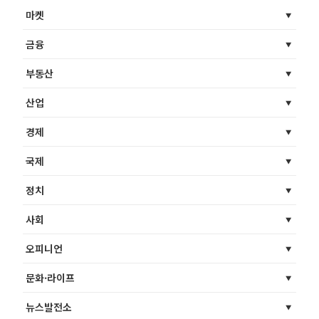
마켓
금융
부동산
산업
경제
국제
정치
사회
오피니언
문화·라이프
뉴스발전소