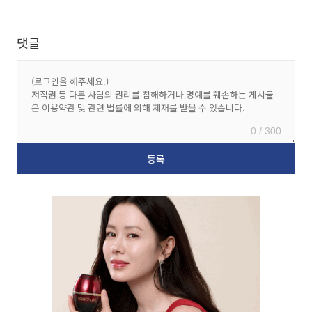
댓글
0 / 300