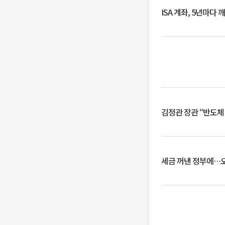
ISA 계좌, 5년마다
김정관 장관 “반도체
세금 꺼낸 정부에…오