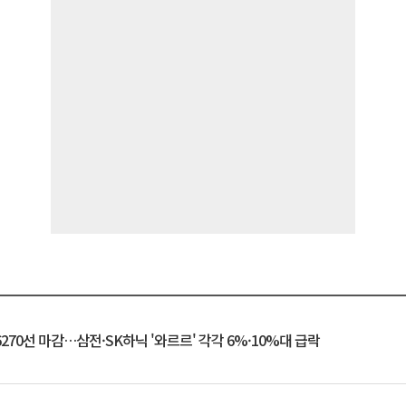
6270선 마감…삼전·SK하닉 '와르르' 각각 6%·10%대 급락