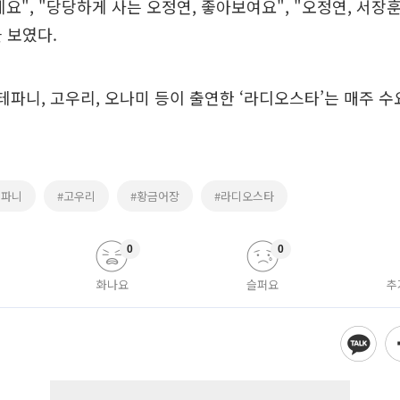
네요", "당당하게 사는 오정연, 좋아보여요", "오정연, 서장
을 보였다.
스테파니, 고우리, 오나미 등이 출연한 ‘라디오스타’는 매주 수
테파니
#고우리
#황금어장
#라디오스타
0
0
화나요
슬퍼요
추