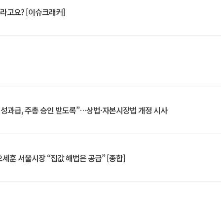
 깨라고요? [이슈크래커]
 성과급, 주총 승인 받도록”…상법·자본시장법 개정 시사
세훈 서울시장 “집값 해법은 공급” [종합]