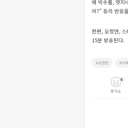
에 박수를, 멋지
어?" 등의 반응
한편, 오정연, 
15분 방송된다.
#오정연
#스
0
좋아요