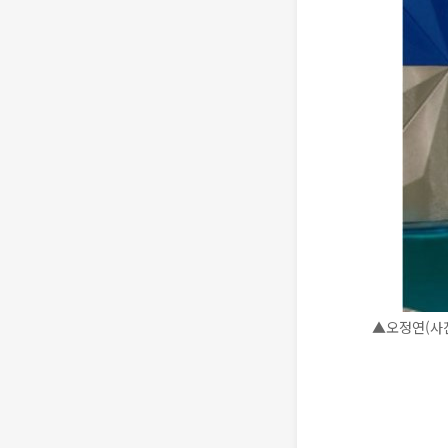
▲오정연(사진