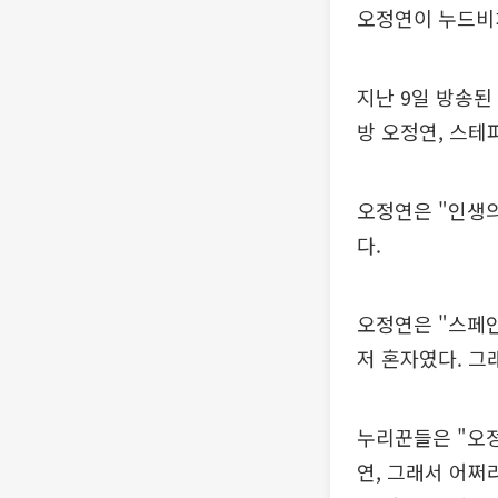
오정연이 누드비치
지난 9일 방송된
방 오정연, 스테
오정연은 "인생의
다.
오정연은 "스페인
저 혼자였다. 그
누리꾼들은 "오정
연, 그래서 어쩌