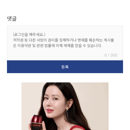
댓글
0 / 300