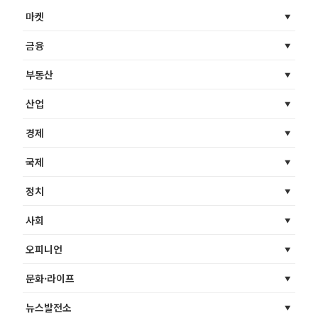
마켓
금융
부동산
산업
경제
국제
정치
사회
오피니언
문화·라이프
뉴스발전소