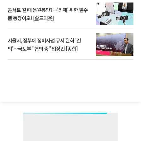
콘서트 갈 때 응원봉만?⋯'최애' 위한 필수
품 등장이오! [솔드아웃]
서울시, 정부에 정비사업 규제 완화 '건
의'⋯국토부 "협의 중" 입장만 [종합]