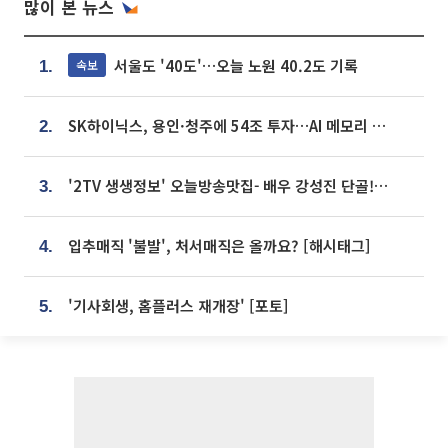
많이 본 뉴스
서울도 '40도'…오늘 노원 40.2도 기록
속보
1.
SK하이닉스, 용인·청주에 54조 투자…AI 메모리 생산기지 키운다
2.
'2TV 생생정보' 오늘방송맛집- 배우 강성진 단골! 쌀국수ㆍ푸팟퐁 커리 맛집 '블○○○'
3.
입추매직 '불발', 처서매직은 올까요? [해시태그]
4.
'기사회생, 홈플러스 재개장' [포토]
5.