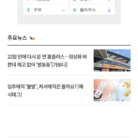
주요뉴스
22일 만에 다시 문 연 홈플러스…정상화 바
쁜데 재고 없어 ‘발동동’[가보니]
입추매직 '불발', 처서매직은 올까요? [해
시태그]