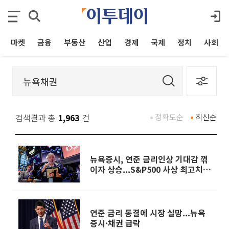
마켓
금융
부동산
산업
경제
국제
정치
사회
검색결과 총
1,963
건
정확도순
최신순
뉴욕증시, 연준 금리인상 기대감 꺾
이자 상승...S&P500 사상 최고치
[종합]
연준 금리 동결에 시장 실망...뉴욕
증시·채권 급락