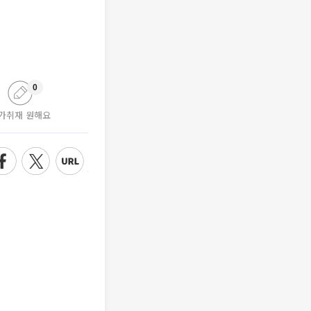
0
가취재 원해요