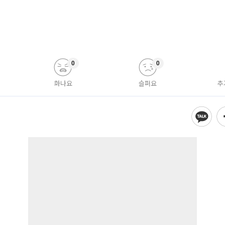
0
0
화나요
슬퍼요
추