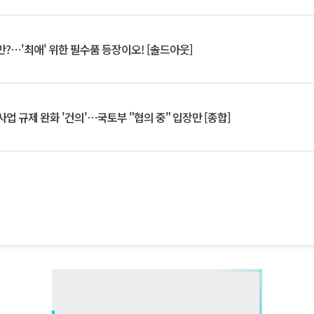
?⋯'최애' 위한 필수품 등장이오! [솔드아웃]
업 규제 완화 '건의'⋯국토부 "협의 중" 입장만 [종합]