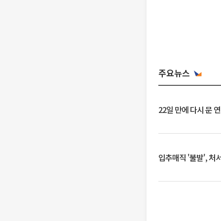
주요뉴스
22일 만에 다시 문 
입추매직 '불발', 처