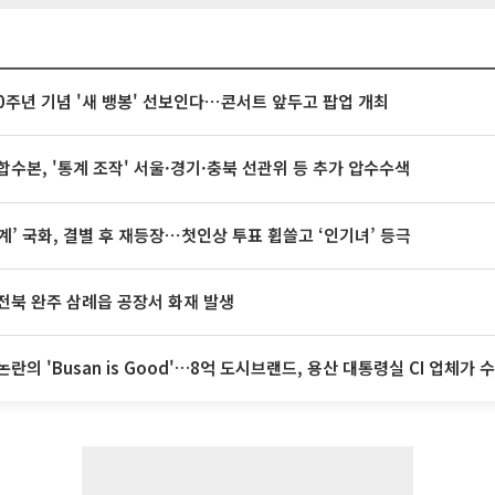
20주년 기념 '새 뱅봉' 선보인다⋯콘서트 앞두고 팝업 개최
합수본, '통계 조작' 서울·경기·충북 선관위 등 추가 압수수색
계’ 국화, 결별 후 재등장⋯첫인상 투표 휩쓸고 ‘인기녀’ 등극
전북 완주 삼례읍 공장서 화재 발생
논란의 'Busan is Good'…8억 도시브랜드, 용산 대통령실 CI 업체가 