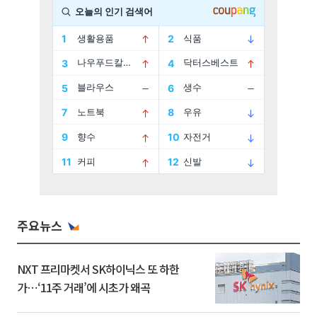
주요뉴스
NXT 프리마켓서 SK하이닉스 또 하한
가⋯‘11주 거래’에 시초가 왜곡