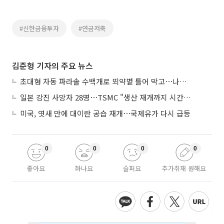
#신한금융투자
#연금저축
김준형 기자의 주요 뉴스
초대형 자동 파라솔 수백개로 뙤약볕 틀어 막고⋯나라별 폭염 생존법
일본 강진 사망자 28명⋯TSMC "생산 재개까지 시간 필요해"
미국, 엿새 만에 대이란 공습 재개⋯국제유가 다시 급등
0
0
0
0
좋아요
화나요
슬퍼요
추가취재 원해요