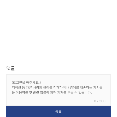
댓글
0 / 300