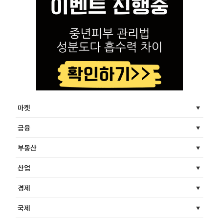
마켓
금융
부동산
산업
경제
국제