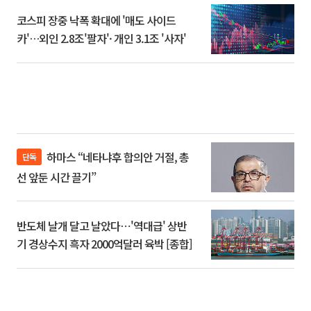
코스피 장중 낙폭 확대에 '매도 사이드
카'…외인 2.8조'팔자'· 개인 3.1조 '사자'
하마스 “네타냐후 합의안 거절, 총
단독
선 앞둔 시간 끌기”
반도체 날개 달고 날았다⋯'역대급' 상반
기 경상수지 흑자 2000억달러 육박 [종합]