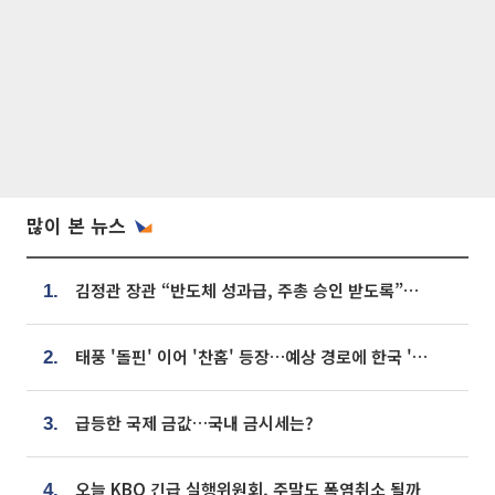
많이 본 뉴스
김정관 장관 “반도체 성과급, 주총 승인 받도록”…상법·자본시장법 개정 시사
1.
태풍 '돌핀' 이어 '찬홈' 등장…예상 경로에 한국 '한숨'
2.
급등한 국제 금값…국내 금시세는?
3.
오늘 KBO 긴급 실행위원회, 주말도 폭염취소 될까
4.