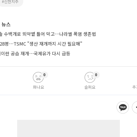
#신한지주
 뉴스
솔 수백개로 뙤약볕 틀어 막고⋯나라별 폭염 생존법
28명⋯TSMC "생산 재개까지 시간 필요해"
 대이란 공습 재개⋯국제유가 다시 급등
0
0
화나요
슬퍼요
추