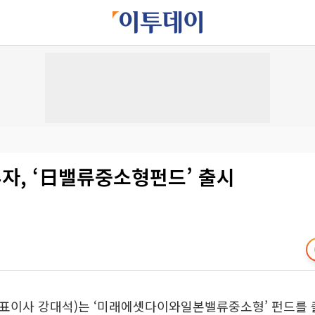
자, ‘日밸류중소형펀드’ 출시
표이사 강대석)는 ‘미래에셋다이와일본밸류중소형’ 펀드를 