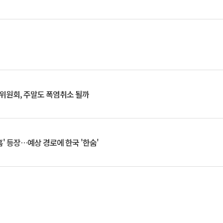
행위원회, 주말도 폭염취소 될까
찬홈' 등장…예상 경로에 한국 '한숨'