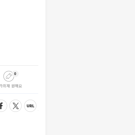
0
가취재 원해요