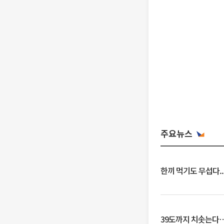
주요뉴스
한끼 먹기도 무섭다..
39도까지 치솟는다