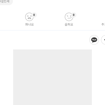
#길민세
0
0
화나요
슬퍼요
추