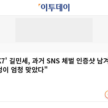
7' 길민세, 과거 SNS 체벌 인증샷 남겨
덩이 엄청 맞았다"