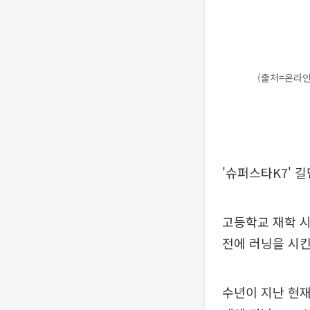
(출처=온라인
'슈퍼스타K7' 
고등학교 재학 시
전에 러닝을 시킨다
수년이 지난 현재