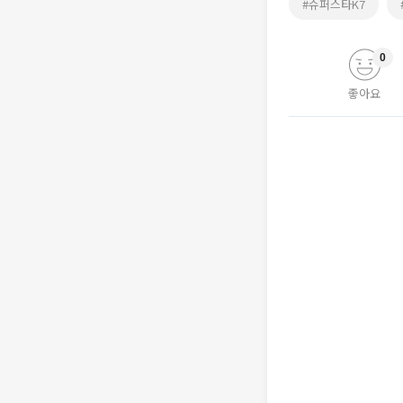
#슈퍼스타K7
0
좋아요