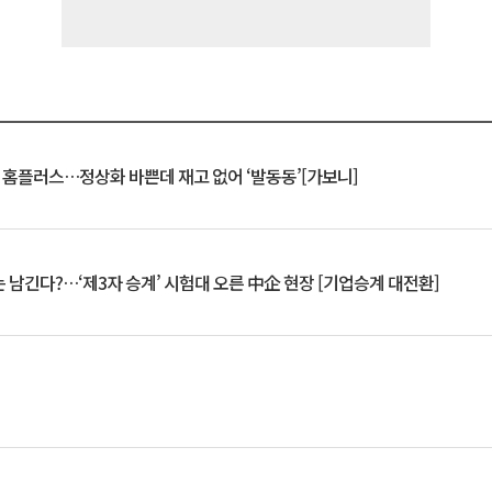
연 홈플러스…정상화 바쁜데 재고 없어 ‘발동동’[가보니]
 남긴다?…‘제3자 승계’ 시험대 오른 中企 현장 [기업승계 대전환]