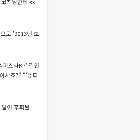
 코치님한테 xx
로 '2013년 보
슈퍼스타K7' 길민
아시죠?" "'슈퍼
한 일이 후회된