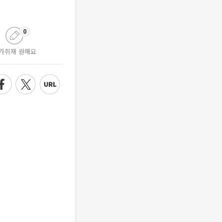
0
가취재 원해요