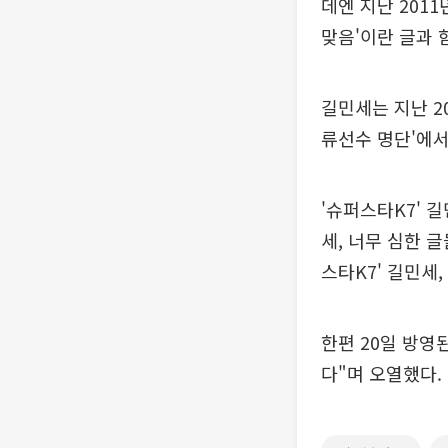
데엔 지난 2011
맞음'이란 글과 
길민세는 지난 2
류선수 명단'에서
'슈퍼스타K7' 
세, 너무 심한 글
스타K7' 길민세
한편 20일 방영
다"며 오열했다.