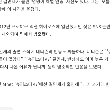
년 길민세가 올린 '엉덩이 체벌 인증' 사진도 있다. 그는 '오늘
함께 이 사진을 올렸다.
012년 프로야구 넥센 히어로즈에 입단했지만 잦은 SNS 논란으
 제외되며 팀에서 방출됐다.
길민세의 출연 소식에 네티즌의 반응도 싸늘하다. 네티즌은 "'
들이 많았다" "'슈퍼스타K7' 길민세, 반성해도 이미 늦은 거 
, 다시 나온 이유가 뭡니까"등의 냉소적인 반응을 보였다.
된 Mnet '슈퍼스타K7'에선 길민세가 출연해 "내가 과거에 