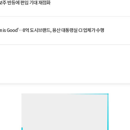
후보주 반등에 편입 기대 재점화
an is Good'…8억 도시브랜드, 용산 대통령실 CI 업체가 수행