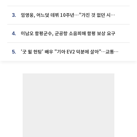
임영웅, 어느덧 데뷔 10주년⋯"가진 것 없던 시절, 내 앞엔 20명의 팬뿐"
3.
이남오 함평군수, 군공항 소음피해 함평 보상 요구
4.
'굿 윌 헌팅' 배우 "기아 EV2 덕분에 살아"…교통사고 후 안전성 극찬
5.