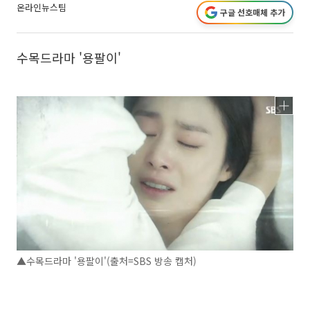
온라인뉴스팀
구글 선호매체 추가
수목드라마 '용팔이'
▲수목드라마 '용팔이'(출처=SBS 방송 캡처)