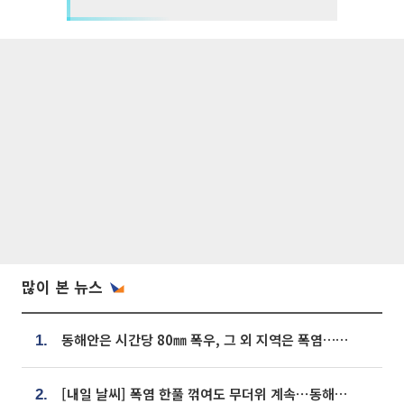
많이 본 뉴스
동해안은 시간당 80㎜ 폭우, 그 외 지역은 폭염…‘극과 극 날씨’
1.
[내일 날씨] 폭염 한풀 꺾여도 무더위 계속⋯동해안 이틀 연속 비
2.