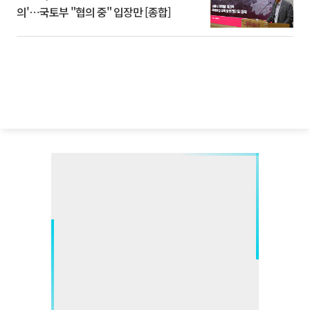
의'⋯국토부 "협의 중" 입장만 [종합]