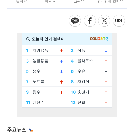
좋아요
화나요
슬퍼요
추가취재 원해요
주요뉴스