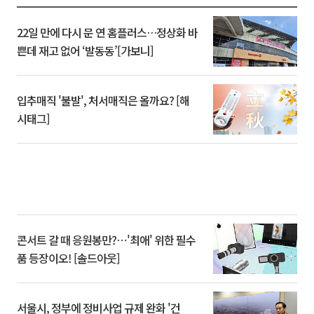
22일 만에 다시 문 연 홈플러스…정상화 바
쁜데 재고 없어 ‘발동동’[가보니]
입추매직 '불발', 처서매직은 올까요? [해
시태그]
콘서트 갈 때 응원봉만?⋯'최애' 위한 필수
품 등장이오! [솔드아웃]
서울시, 정부에 정비사업 규제 완화 '건