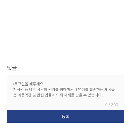
댓글
0 / 300