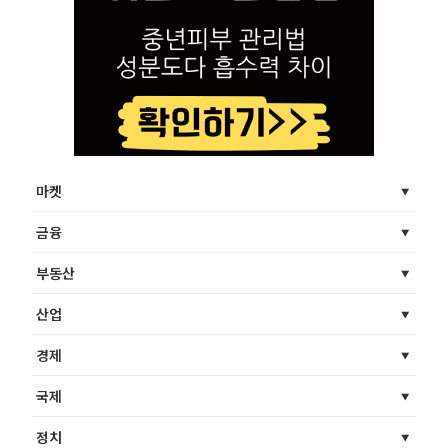
마켓
금융
부동산
산업
경제
국제
정치