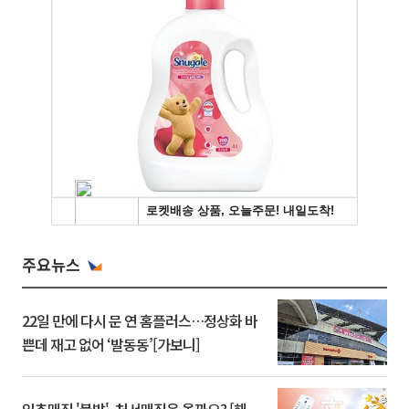
주요뉴스
22일 만에 다시 문 연 홈플러스…정상화 바
쁜데 재고 없어 ‘발동동’[가보니]
입추매직 '불발', 처서매직은 올까요? [해