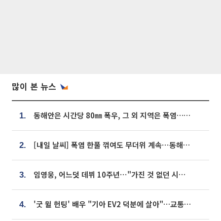
많이 본 뉴스
동해안은 시간당 80㎜ 폭우, 그 외 지역은 폭염…‘극과 극 날씨’
1.
[내일 날씨] 폭염 한풀 꺾여도 무더위 계속⋯동해안 이틀 연속 비
2.
임영웅, 어느덧 데뷔 10주년⋯"가진 것 없던 시절, 내 앞엔 20명의 팬뿐"
3.
'굿 윌 헌팅' 배우 "기아 EV2 덕분에 살아"…교통사고 후 안전성 극찬
4.