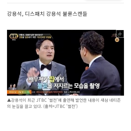
강용석, 디스패치 강용석 불륜스캔들
▲강용석이 최근 JTBC '썰전'에 출연해 발언한 내용이 새삼 네티즌
의 눈길을 끌고 있다. (출처=JTBC '썰전')