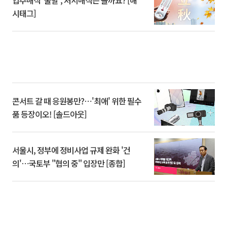
시태그]
콘서트 갈 때 응원봉만?⋯'최애' 위한 필수
품 등장이오! [솔드아웃]
서울시, 정부에 정비사업 규제 완화 '건
의'⋯국토부 "협의 중" 입장만 [종합]