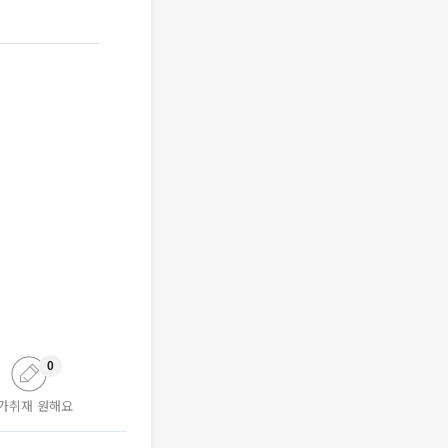
0
가취재 원해요