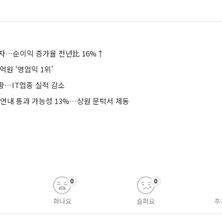
흑자…순이익 증가율 전년比 16%↑
억원 ‘영업익 1위’
황…IT업종 실적 감소
 연내 통과 가능성 13%…상원 문턱서 제동
0
0
화나요
슬퍼요
추