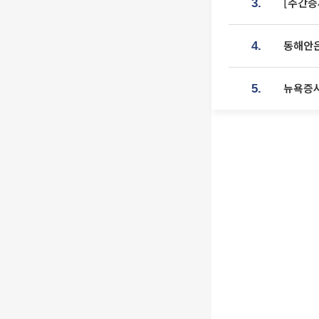
[주간증
3.
동해안은
4.
뉴욕증시
5.