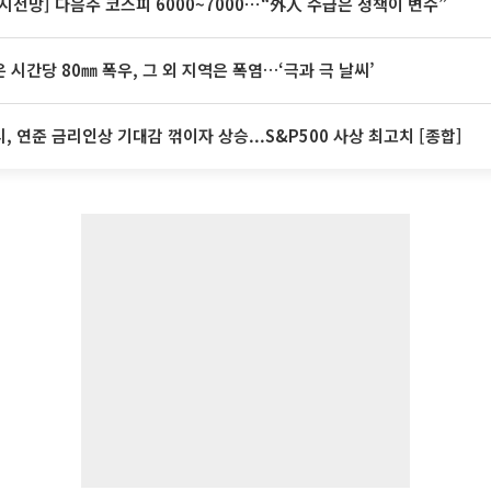
시전망] 다음주 코스피 6000~7000⋯“外人 수급은 정책이 변수”
 시간당 80㎜ 폭우, 그 외 지역은 폭염…‘극과 극 날씨’
, 연준 금리인상 기대감 꺾이자 상승...S&P500 사상 최고치 [종합]