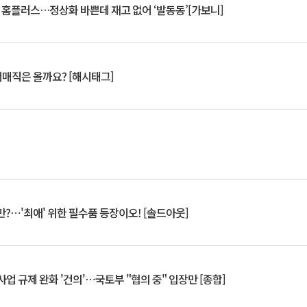
연 홈플러스…정상화 바쁜데 재고 없어 ‘발동동’[가보니]
서매직은 올까요? [해시태그]
?⋯'최애' 위한 필수품 등장이오! [솔드아웃]
업 규제 완화 '건의'⋯국토부 "협의 중" 입장만 [종합]