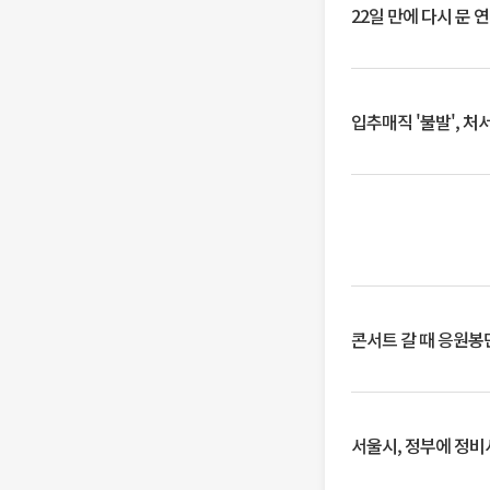
22일 만에 다시 문 
입추매직 '불발', 처
콘서트 갈 때 응원봉만
서울시, 정부에 정비사