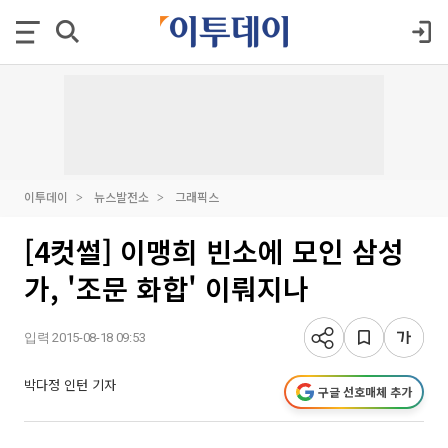
이투데이
뉴스발전소
그래픽스
[4컷썰] 이맹희 빈소에 모인 삼성
가, '조문 화합' 이뤄지나
입력 2015-08-18 09:53
박다정 인턴 기자
구글 선호매체 추가