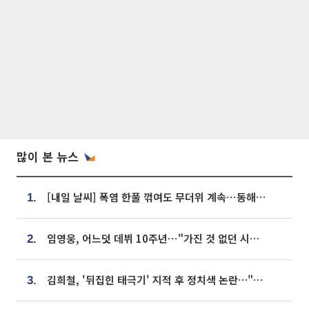
많이 본 뉴스
[내일 날씨] 폭염 한풀 꺾여도 무더위 계속⋯동해안 이틀 연속 비
1.
임영웅, 어느덧 데뷔 10주년⋯"가진 것 없던 시절, 내 앞엔 20명의 팬뿐"
2.
김희철, '뒤집힌 태극기' 지적 후 정치색 논란…"좌우 떠나 우리나라 국기"
3.