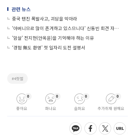
관련 뉴스
중국 텐진 폭발사고, 괴담을 막아라
'아버니므르 많이 존겨하고 있스므니다' 신동빈 회견 자막이 왜이래?
'암살' 전지현(안옥윤)을 기억해야 하는 이유
‘경험 無도 환영’ 첫 일자리 도전 설명서
#4컷썰
0
0
0
0
좋아요
화나요
슬퍼요
추가취재 원해요