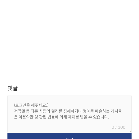
댓글
0 / 300