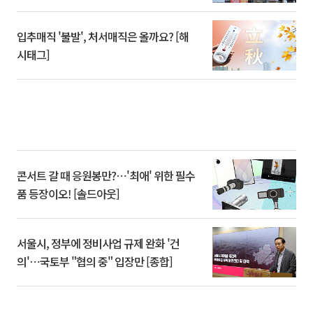
입추매직 '불발', 처서매직은 올까요? [해
시태그]
콘서트 갈 때 응원봉만?⋯'최애' 위한 필수
품 등장이오! [솔드아웃]
서울시, 정부에 정비사업 규제 완화 '건
의'⋯국토부 "협의 중" 입장만 [종합]