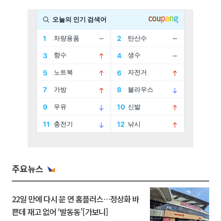
주요뉴스
22일 만에 다시 문 연 홈플러스…정상화 바
쁜데 재고 없어 ‘발동동’[가보니]