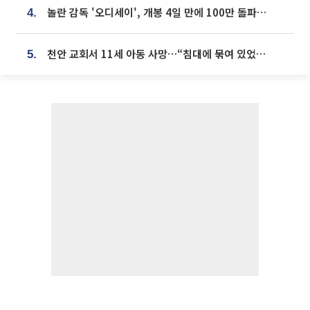
놀란 감독 '오디세이', 개봉 4일 만에 100만 돌파⋯'왕사남' 보다 빠르다
4.
천안 교회서 11세 아동 사망…“침대에 묶여 있었다” 진술 확보
5.