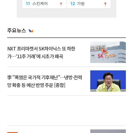
주요뉴스
NXT 프리마켓서 SK하이닉스 또 하한
가⋯‘11주 거래’에 시초가 왜곡
李 "폭염은 국가적 기후재난"…냉방·전력
망 확충 등 예산 반영 주문 [종합]