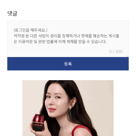
댓글
0 / 300