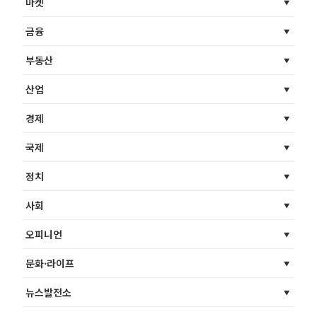
마켓
금융
부동산
산업
경제
국제
정치
사회
오피니언
문화·라이프
뉴스발전소