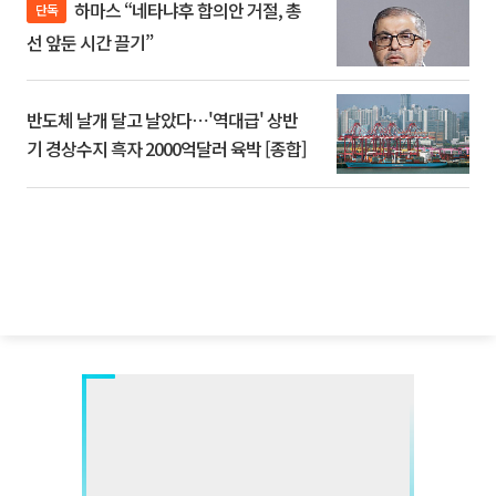
하마스 “네타냐후 합의안 거절, 총
단독
선 앞둔 시간 끌기”
반도체 날개 달고 날았다⋯'역대급' 상반
기 경상수지 흑자 2000억달러 육박 [종합]