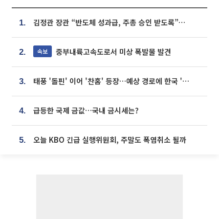
김정관 장관 “반도체 성과급, 주총 승인 받도록”…상법·자본시장법 개정 시사
1.
중부내륙고속도로서 미상 폭발물 발견
속보
2.
태풍 '돌핀' 이어 '찬홈' 등장…예상 경로에 한국 '한숨'
3.
급등한 국제 금값…국내 금시세는?
4.
오늘 KBO 긴급 실행위원회, 주말도 폭염취소 될까
5.