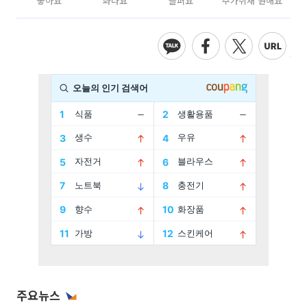
좋아요
화나요
슬퍼요
추가취재 원해요
주요뉴스