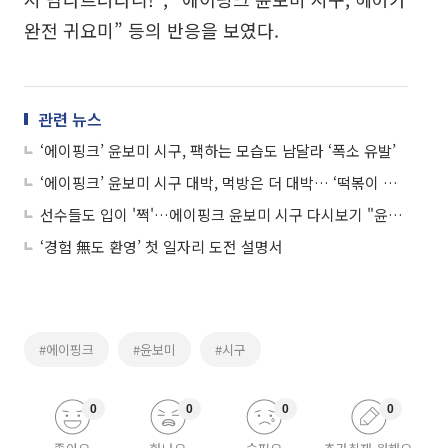
완전 귀요미” 등의 반응을 보였다.
관련 뉴스
‘에이핑크’ 윤보미 시구, 팩하는 모습도 남달라 ‘폭소 유발’
‘에이핑크’ 윤보미 시구 대박, 먹방은 더 대박… ‘떡볶이 먹방’ 화제
선수들도 입이 '쩍'…에이핑크 윤보미 시구 다시보기 "윤까치다 윤까치"
‘경험 無도 환영’ 첫 일자리 도전 설명서
#에이핑크
#윤보미
#시구
0
0
0
0