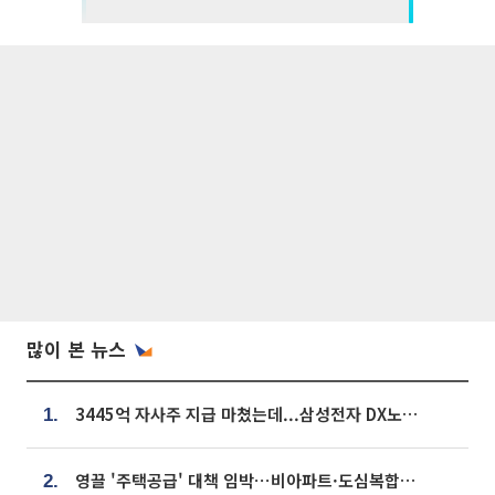
많이 본 뉴스
3445억 자사주 지급 마쳤는데...삼성전자 DX노조, 뒤늦은 '떼쓰기 집회'
1.
영끌 '주택공급' 대책 임박⋯비아파트·도심복합까지 총동원
2.