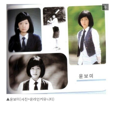
▲윤보미(사진=온라인커뮤니티)