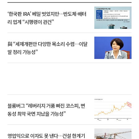
‘한국판 IRA’ 베일 벗었지만…반도체·배터
리 업계 “시행령이 관건”
與 “세제개편안 다양한 목소리 수렴…이달
말 정리 가능성”
블룸버그 “레버리지 거품 빠진 코스피, 변
동성 최악 국면 지났을 가능성”
영업익으로 이자도 못 낸다…건설 한계기