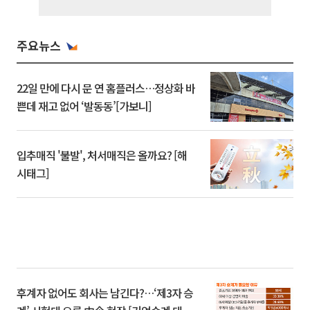
주요뉴스
22일 만에 다시 문 연 홈플러스…정상화 바
쁜데 재고 없어 ‘발동동’[가보니]
입추매직 '불발', 처서매직은 올까요? [해
시태그]
후계자 없어도 회사는 남긴다?…‘제3자 승