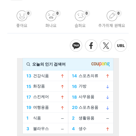
0
0
0
0
좋아요
화나요
슬퍼요
추가취재 원해요