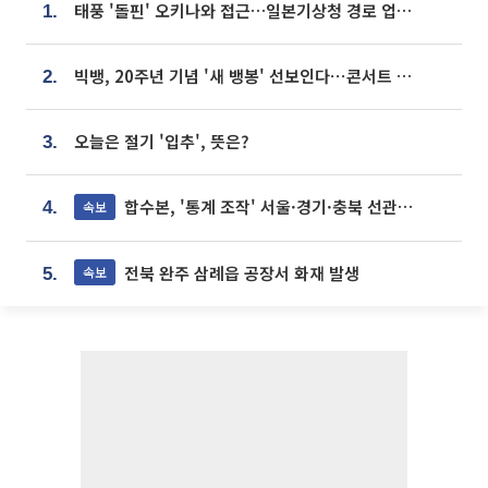
태풍 '돌핀' 오키나와 접근…일본기상청 경로 업데이트
1.
빅뱅, 20주년 기념 '새 뱅봉' 선보인다⋯콘서트 앞두고 팝업 개최
2.
오늘은 절기 '입추', 뜻은?
3.
합수본, '통계 조작' 서울·경기·충북 선관위 등 추가 압수수색
속보
4.
전북 완주 삼례읍 공장서 화재 발생
속보
5.