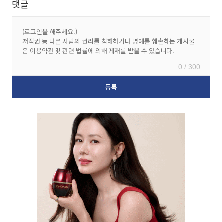
댓글
0 / 300