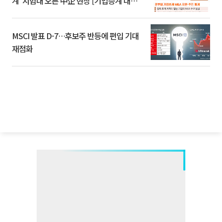
계’ 시험대 오른 中企 현장 [기업승계 대전
환]
MSCI 발표 D-7…후보주 반등에 편입 기대
재점화