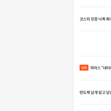
코스피 장중 낙폭 확대에
하마스 “네타
단독
반도체 날개 달고 날