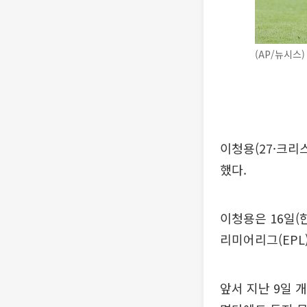
(AP/뉴시스)
이청용(27·크리
했다.
이청용은 16일(
리미어리그(EPL
앞서 지난 9일 