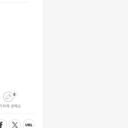
0
가취재 원해요