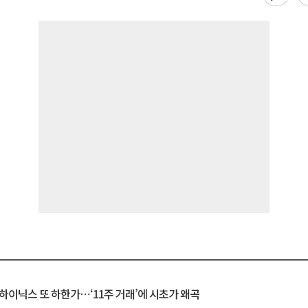
K하이닉스 또 하한가⋯‘11주 거래’에 시초가 왜곡