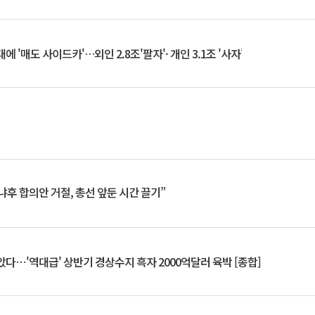
 '매도 사이드카'…외인 2.8조'팔자'· 개인 3.1조 '사자'
냐후 합의안 거절, 총선 앞둔 시간 끌기”
았다⋯'역대급' 상반기 경상수지 흑자 2000억달러 육박 [종합]