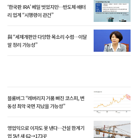
‘한국판 IRA’ 베일 벗었지만…반도체·배터
리 업계 “시행령이 관건”
與 “세제개편안 다양한 목소리 수렴…이달
말 정리 가능성”
블룸버그 “레버리지 거품 빠진 코스피, 변
동성 최악 국면 지났을 가능성”
영업익으로 이자도 못 낸다…건설 한계기
업 5년 새 62→173곳