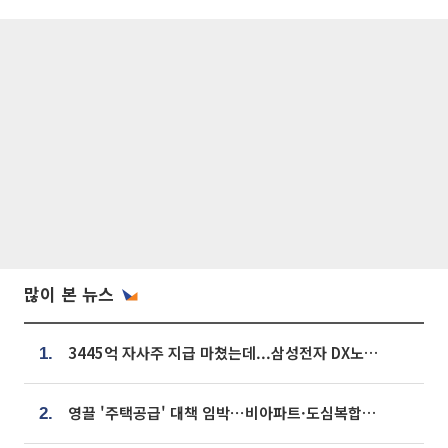
많이 본 뉴스
3445억 자사주 지급 마쳤는데...삼성전자 DX노조, 뒤늦은 '떼쓰기 집회'
1.
영끌 '주택공급' 대책 임박⋯비아파트·도심복합까지 총동원
2.