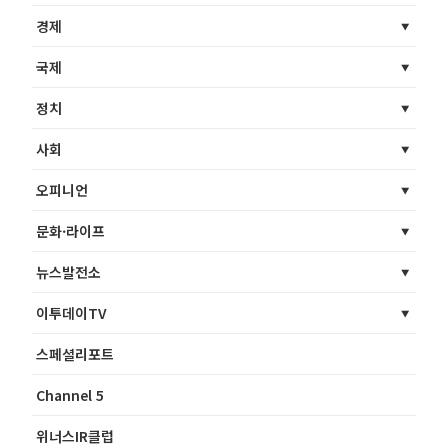
경제
국제
정치
사회
오피니언
문화·라이프
뉴스발전소
이투데이TV
스페셜리포트
Channel 5
위너스IR클럽