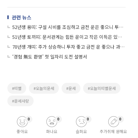
관련 뉴스
52년생 용띠: 구설 시비를 조심하고 금전 운은 좋으니 투자도 가능하다
51년생 토끼띠: 문서관계는 힘든 운이고 작은 이득은 있으나 주식투자는 삼가라
70년생 개띠: 주가 상승하니 투자 좋고 금전 운 좋으나 과신은 길운을 망친다
‘경험 無도 환영’ 첫 일자리 도전 설명서
#띠별
#오늘의운세
#운세
#오늘의띠별운세
#운세사랑
0
0
0
0
좋아요
화나요
슬퍼요
추가취재 원해요