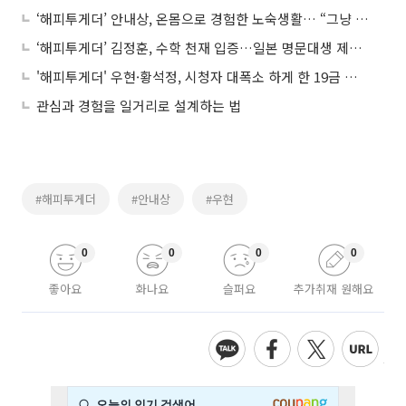
‘해피투게더’ 안내상, 온몸으로 경험한 노숙생활… “그냥 밟고 지나간다”
‘해피투게더’ 김정훈, 수학 천재 입증…일본 명문대생 제치고 2년 연속 퀴즈 우승
'해피투게더' 우현·황석정, 시청자 대폭소 하게 한 19금 질문·반응 "어쩌라고"
관심과 경험을 일거리로 설계하는 법
#해피투게더
#안내상
#우현
0
0
0
0
좋아요
화나요
슬퍼요
추가취재 원해요