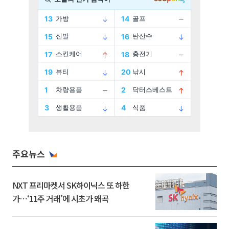
주요뉴스
NXT 프리마켓서 SK하이닉스 또 하한
가⋯‘11주 거래’에 시초가 왜곡