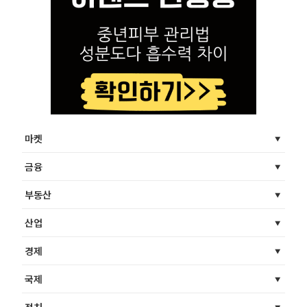
마켓
금융
부동산
산업
경제
국제