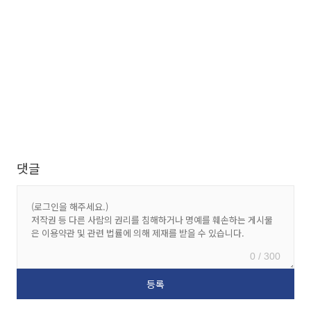
댓글
0 / 300