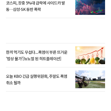
코스피, 장중 5%대 급락에 사이드카 발
동…삼성·SK 동반 폭락
한끼 먹기도 무섭다...폭염이 부른 뜨거운
‘밥상 물가’[뉴노멀 된 히트플레이션]
오늘 KBO 긴급 실행위원회, 주말도 폭염
취소 될까