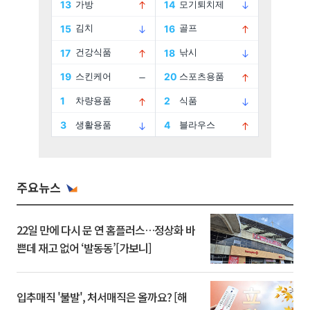
주요뉴스
22일 만에 다시 문 연 홈플러스…정상화 바
쁜데 재고 없어 ‘발동동’[가보니]
입추매직 '불발', 처서매직은 올까요? [해