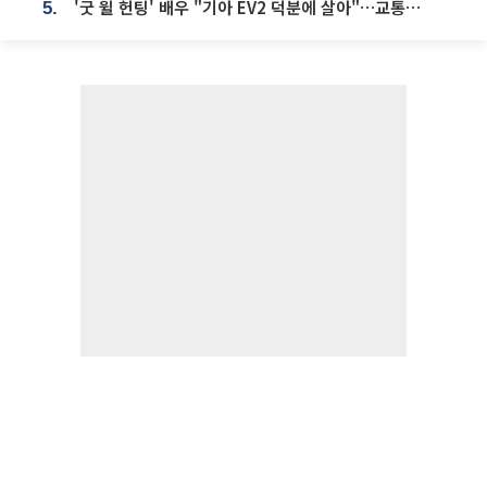
'굿 윌 헌팅' 배우 "기아 EV2 덕분에 살아"…교통사고 후 안전성 극찬
5.