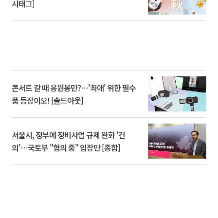
시태그]
콘서트 갈 때 응원봉만?⋯'최애' 위한 필수
품 등장이오! [솔드아웃]
서울시, 정부에 정비사업 규제 완화 '건
의'⋯국토부 "협의 중" 입장만 [종합]