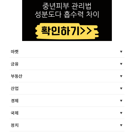
마켓
금융
부동산
산업
경제
국제
정치