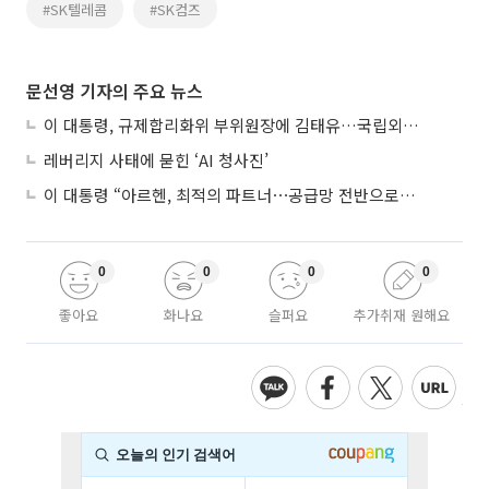
#SK텔레콤
#SK컴즈
문선영 기자의 주요 뉴스
이 대통령, 규제합리화위 부위원장에 김태유…국립외교원장 김흥규
레버리지 사태에 묻힌 ‘AI 청사진’
이 대통령 “아르헨, 최적의 파트너⋯공급망 전반으로 확대”
0
0
0
0
좋아요
화나요
슬퍼요
추가취재 원해요