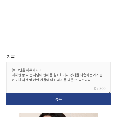
댓글
0 / 300