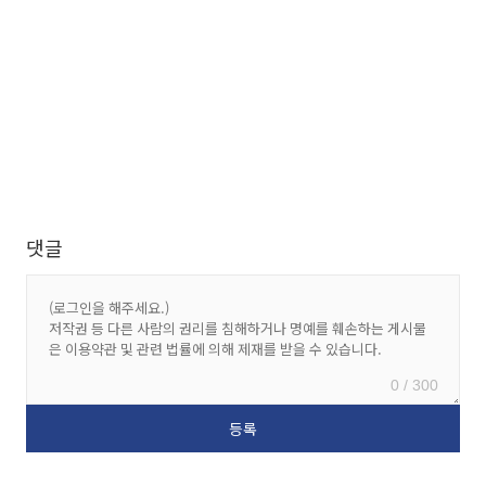
댓글
0 / 300