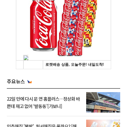
주요뉴스
22일 만에 다시 문 연 홈플러스…정상화 바
쁜데 재고 없어 ‘발동동’[가보니]
입추매직 '불발', 처서매직은 올까요? [해