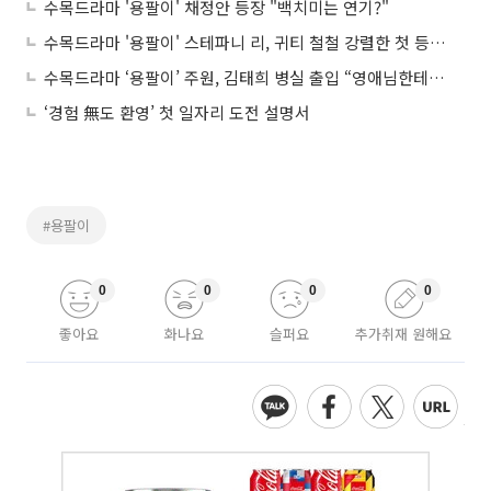
수목드라마 '용팔이' 채정안 등장 "백치미는 연기?"
수목드라마 '용팔이' 스테파니 리, 귀티 철철 강렬한 첫 등장 '몸매가 예술'
수목드라마 ‘용팔이’ 주원, 김태희 병실 출입 “영애님한테 인사 시켜”
‘경험 無도 환영’ 첫 일자리 도전 설명서
#용팔이
0
0
0
0
좋아요
화나요
슬퍼요
추가취재 원해요