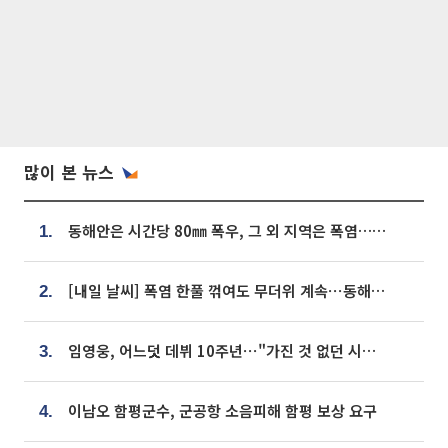
많이 본 뉴스
동해안은 시간당 80㎜ 폭우, 그 외 지역은 폭염…‘극과 극 날씨’
1.
[내일 날씨] 폭염 한풀 꺾여도 무더위 계속⋯동해안 이틀 연속 비
2.
임영웅, 어느덧 데뷔 10주년⋯"가진 것 없던 시절, 내 앞엔 20명의 팬뿐"
3.
이남오 함평군수, 군공항 소음피해 함평 보상 요구
4.