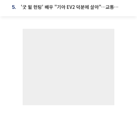
'굿 윌 헌팅' 배우 "기아 EV2 덕분에 살아"…교통사고 후 안전성 극찬
5.