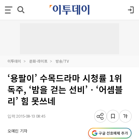
이투데이
문화·라이프
방송/TV
‘용팔이’ 수목드라마 시청률 1위
독주, ‘밤을 걷는 선비’ㆍ‘어셈블
리’ 힘 못쓰네
입력 2015-08-13 08:45
오예린 기자
구글 선호매체 추가