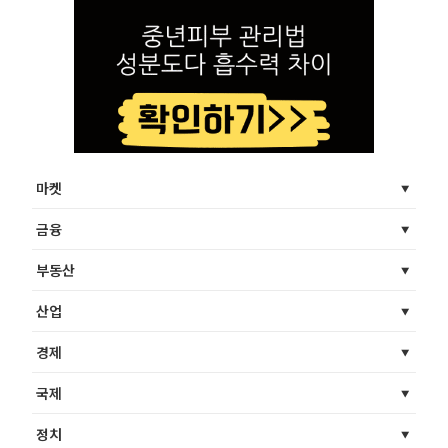
마켓
금융
부동산
산업
경제
국제
정치