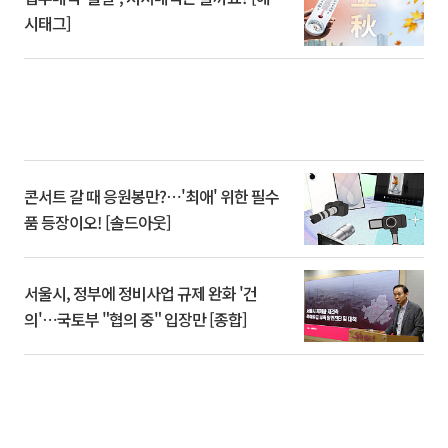
시태그]
콘서트 갈 때 응원봉만?⋯'최애' 위한 필수
품 등장이오! [솔드아웃]
서울시, 정부에 정비사업 규제 완화 '건
의'⋯국토부 "협의 중" 입장만 [종합]