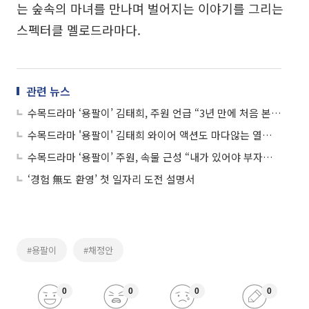
는 숲속의 마녀를 만나며 벌어지는 이야기를 그리는
스펙터클 멜로드라마다.
관련 뉴스
수목드라마 ‘용팔이’ 김태희, 주원 언급 “3년 만에 처음 본 외부인, 그는 누구였을까”
수목드라마 '용팔이' 김태희 와이어 액션도 마다않는 열연 '현장 포착'
수목드라마 ‘용팔이’ 주원, 속물 근성 “내가 있어야 부자도 돈 쓰는 재미있겠지”
‘경험 無도 환영’ 첫 일자리 도전 설명서
#용팔이
#채정안
0
0
0
0