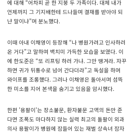
에 대해 “어차피 곧 한 지붕 두 가족이다. 대체 내가
언제까지 그 기지배한테 드나들며 결재를 받아야 되
냔 말이냐”며 분노했다.
이때 아내 이채영이 등장해 “나 병원가려고 인사하러
온 거다”고 말하며 백치미 가득한 모습을 보였다. 이
에 한도준은 “또 리프팅 하러 가냐. 그만 땡겨라. 자꾸
하면 귀가 뒤통수로 넘어 간다더라”고 독설을 하며
와이프를 조롱했다. 그러나 이채영은 돌아서며 섬뜩
한 미소를 지어 본색을 숨기고 있음을 암시했다.
한편 '용팔이'는 장소불문, 환자불문 고액의 돈만 준
다면 조폭도 마다하지 않는 실력 최고의 돌팔이 외과
의사 용팔이가 병원에 잠들어 있는 재벌 상속녀 잠자