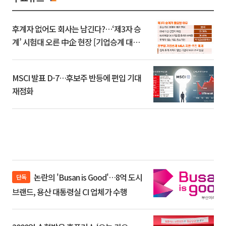
후계자 없어도 회사는 남긴다?…‘제3자 승
계’ 시험대 오른 中企 현장 [기업승계 대전
환]
MSCI 발표 D-7…후보주 반등에 편입 기대
재점화
논란의 'Busan is Good'…8억 도시
단독
브랜드, 용산 대통령실 CI 업체가 수행