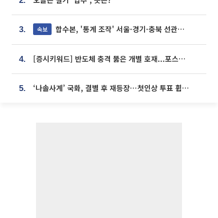
2.
합수본, '통계 조작' 서울·경기·충북 선관위 등 추가 압수수색
속보
3.
[증시키워드] 반도체 충격 뚫은 개별 호재...포스코퓨처엠·에코프로·한화솔루션 '눈길'
4.
‘나솔사계’ 국화, 결별 후 재등장⋯첫인상 투표 휩쓸고 ‘인기녀’ 등극
5.