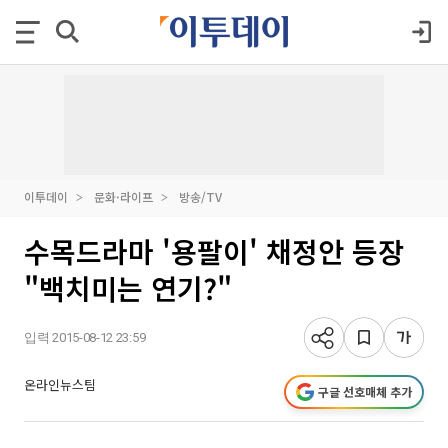
이투데이
문화·라이프
방송/TV
수목드라마 '용팔이' 채정안 등장
"백치미는 연기?"
입력 2015-08-12 23:59
온라인뉴스팀
구글 선호매체 추가