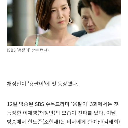
(SBS '용팔이' 방송 캡쳐)
채정안이 ‘용팔이’에 첫 등장했다.
12일 방송된 SBS 수목드라마 ‘용팔이’ 3회에서는 첫
등장한 이채영(채정안)의 모습이 전파를 탔다. 이날
방송에서 한도준(조현재)은 비서에게 한여진(김태희)