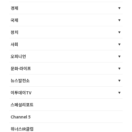
경제
국제
정치
사회
오피니언
문화·라이프
뉴스발전소
이투데이TV
스페셜리포트
Channel 5
위너스IR클럽