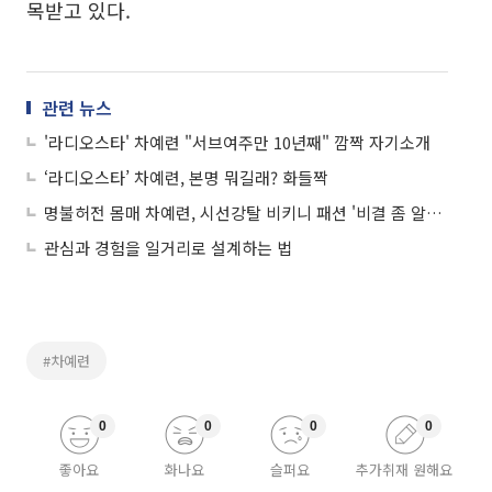
목받고 있다.
관련 뉴스
'라디오스타' 차예련 "서브여주만 10년째" 깜짝 자기소개
‘라디오스타’ 차예련, 본명 뭐길래? 화들짝
명불허전 몸매 차예련, 시선강탈 비키니 패션 '비결 좀 알려줘'
관심과 경험을 일거리로 설계하는 법
#차예련
0
0
0
0
좋아요
화나요
슬퍼요
추가취재 원해요