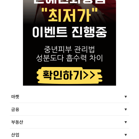
마켓
금융
부동산
산업