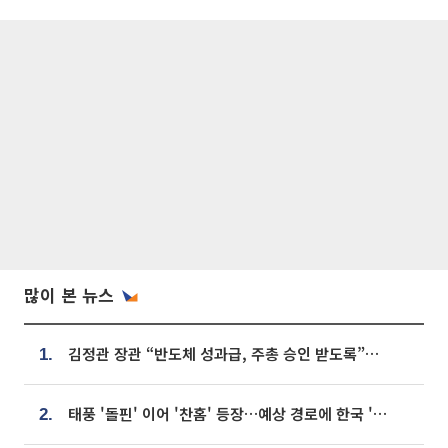
많이 본 뉴스
김정관 장관 “반도체 성과급, 주총 승인 받도록”…상법·자본시장법 개정 시사
1.
태풍 '돌핀' 이어 '찬홈' 등장…예상 경로에 한국 '한숨'
2.