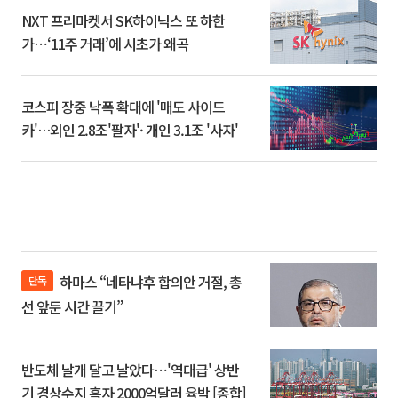
NXT 프리마켓서 SK하이닉스 또 하한
가⋯‘11주 거래’에 시초가 왜곡
코스피 장중 낙폭 확대에 '매도 사이드
카'…외인 2.8조'팔자'· 개인 3.1조 '사자'
하마스 “네타냐후 합의안 거절, 총
단독
선 앞둔 시간 끌기”
반도체 날개 달고 날았다⋯'역대급' 상반
기 경상수지 흑자 2000억달러 육박 [종합]