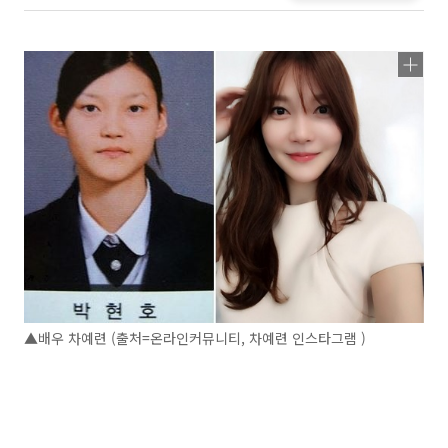
▲배우 차예련 (출처=온라인커뮤니티, 차예련 인스타그램 )