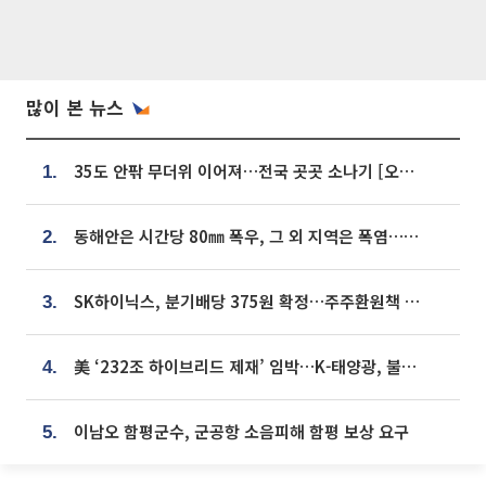
많이 본 뉴스
35도 안팎 무더위 이어져…전국 곳곳 소나기 [오늘 날씨]
1.
동해안은 시간당 80㎜ 폭우, 그 외 지역은 폭염…‘극과 극 날씨’
2.
SK하이닉스, 분기배당 375원 확정…주주환원책 9월로 앞당겨 발표
3.
美 ‘232조 하이브리드 제재’ 임박…K-태양광, 불확실성 털고 날개 다나
4.
이남오 함평군수, 군공항 소음피해 함평 보상 요구
5.