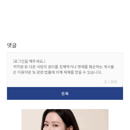
댓글
0 / 300