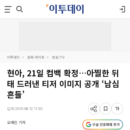
이투데이
문화·라이프
방송/TV
현아, 21일 컴백 확정…아찔한 뒤
태 드러낸 티저 이미지 공개 ‘남심
흔들’
입력 2015-08-12 11:30
오예린 기자
구글 선호매체 추가