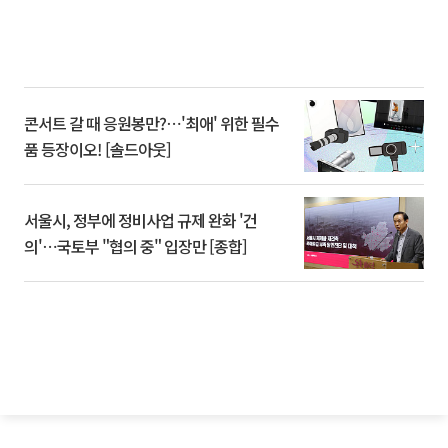
콘서트 갈 때 응원봉만?⋯'최애' 위한 필수
품 등장이오! [솔드아웃]
서울시, 정부에 정비사업 규제 완화 '건
의'⋯국토부 "협의 중" 입장만 [종합]