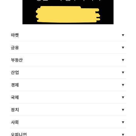
마켓
금융
부동산
산업
경제
국제
정치
사회
오피니언