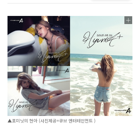
▲포미닛의 현아 (사진제공=큐브 엔터테인먼트 )