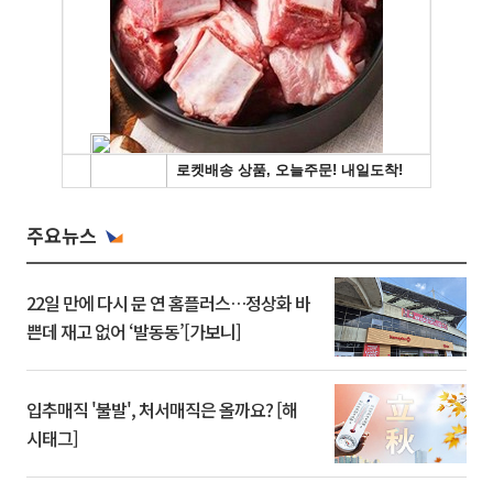
주요뉴스
22일 만에 다시 문 연 홈플러스…정상화 바
쁜데 재고 없어 ‘발동동’[가보니]
입추매직 '불발', 처서매직은 올까요? [해
시태그]