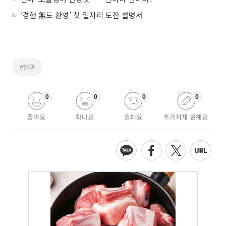
‘경험 無도 환영’ 첫 일자리 도전 설명서
#현아
0
0
0
0
좋아요
화나요
슬퍼요
추가취재 원해요