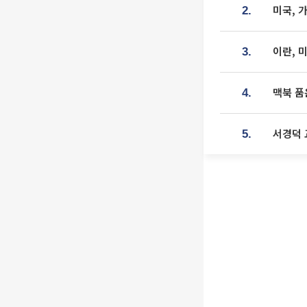
미국, 
2.
이란, 
3.
맥북 품
4.
서경덕 
5.