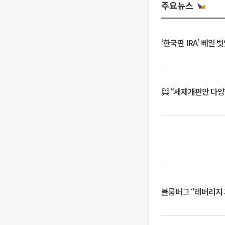
주요뉴스
‘한국판 IRA’ 베
與 “세제개편안 다양
블룸버그 “레버리지 