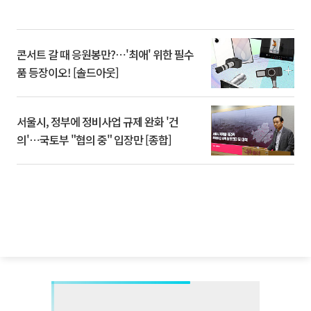
콘서트 갈 때 응원봉만?⋯'최애' 위한 필수
품 등장이오! [솔드아웃]
서울시, 정부에 정비사업 규제 완화 '건
의'⋯국토부 "협의 중" 입장만 [종합]