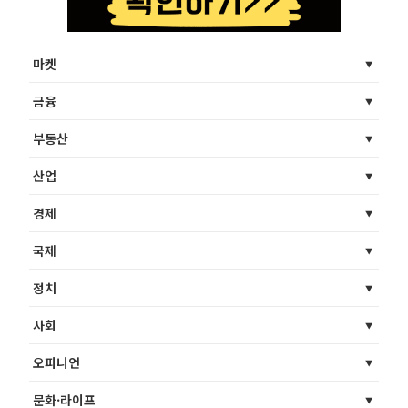
마켓
금융
부동산
산업
경제
국제
정치
사회
오피니언
문화·라이프