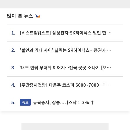
많이 본 뉴스
[베스트&워스트] 삼성전자·SK하이닉스 밀린 한 주…상상인증권은 85% 급등
1.
'불안과 기대 사이' 널뛰는 SK하이닉스…증권가 "HBM4·LTA 기반 펀터멘털 견고"
2.
35도 안팎 무더위 이어져…전국 곳곳 소나기 [오늘 날씨]
3.
[주간증시전망] 다음주 코스피 6000~7000⋯“外人 수급은 정책이 변수”
4.
뉴욕증시, 상승...나스닥 1.3% ↑
속보
5.