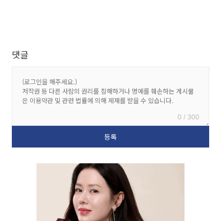
댓글
0 / 300