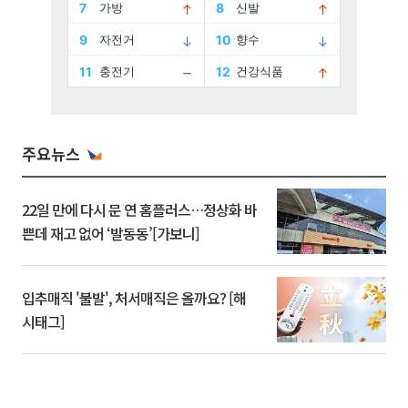
주요뉴스
22일 만에 다시 문 연 홈플러스…정상화 바
쁜데 재고 없어 ‘발동동’[가보니]
입추매직 '불발', 처서매직은 올까요? [해
시태그]