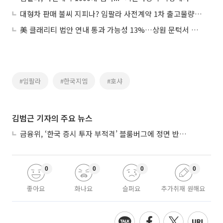
대형차 판매 불씨 지피나? 임팔라 사전계약 1차 출고물량 700대 '완판'
美 클래리티 법안 연내 통과 가능성 13%…상원 문턱서 제동
#임팔라
#한국지엠
#호샤
김범근 기자의 주요 뉴스
금융위, ‘한국 증시 투자 부적격’ 블룸버그에 정면 반박…“근거 불분명”
0
0
0
0
좋아요
화나요
슬퍼요
추가취재 원해요