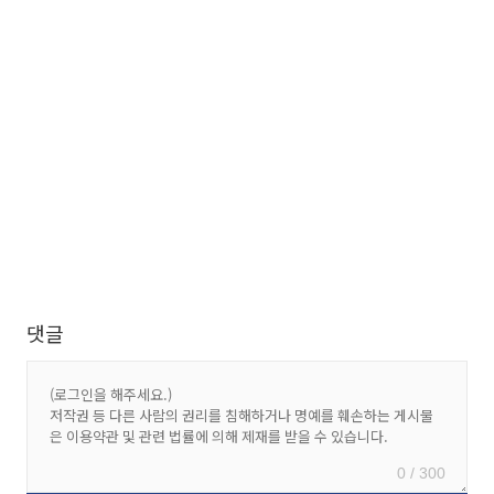
댓글
0 / 300