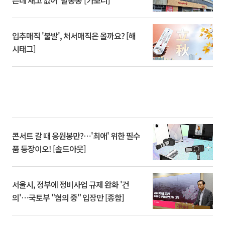
쁜데 재고 없어 ‘발동동’[가보니]
입추매직 '불발', 처서매직은 올까요? [해
시태그]
콘서트 갈 때 응원봉만?⋯'최애' 위한 필수
품 등장이오! [솔드아웃]
서울시, 정부에 정비사업 규제 완화 '건
의'⋯국토부 "협의 중" 입장만 [종합]