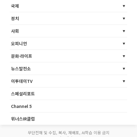
국제
정치
사회
오피니언
문화·라이프
뉴스발전소
이투데이TV
스페셜리포트
Channel 5
위너스IR클럽
무단전재 및 수집, 복사, 재배포, AI학습 이용 금지