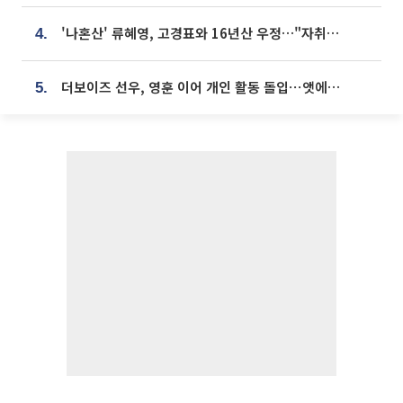
'나혼산' 류혜영, 고경표와 16년산 우정…"자취방서 부모님과 마주쳐"
4.
더보이즈 선우, 영훈 이어 개인 활동 돌입⋯앳에어리어와 전속계약
5.