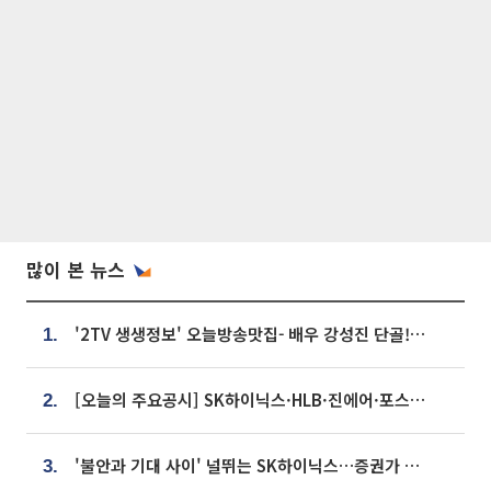
많이 본 뉴스
'2TV 생생정보' 오늘방송맛집- 배우 강성진 단골! 쌀국수ㆍ푸팟퐁 커리 맛집 '블○○○'
1.
[오늘의 주요공시] SK하이닉스·HLB·진에어·포스코홀딩스·네이버·대우건설 등
2.
'불안과 기대 사이' 널뛰는 SK하이닉스…증권가 "HBM4·LTA 기반 펀터멘털 견고"
3.