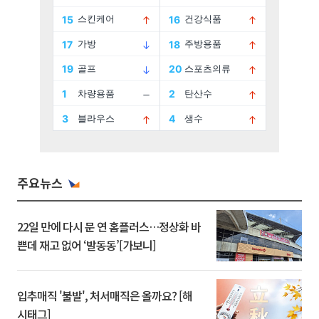
주요뉴스
22일 만에 다시 문 연 홈플러스…정상화 바
쁜데 재고 없어 ‘발동동’[가보니]
입추매직 '불발', 처서매직은 올까요? [해
시태그]