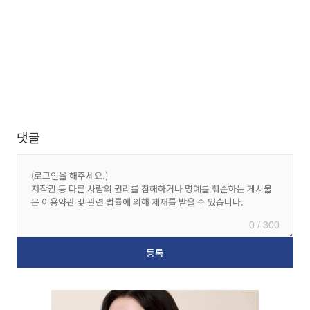
댓글
0 / 300