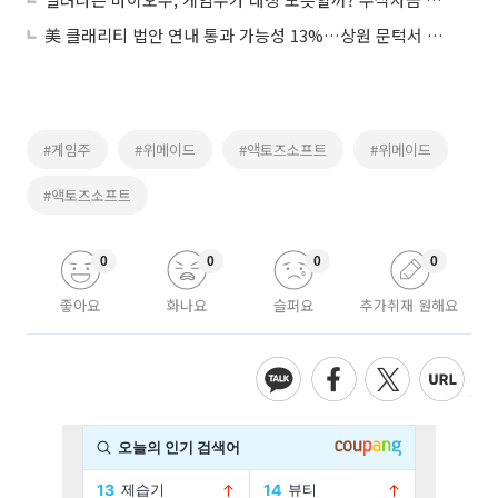
美 클래리티 법안 연내 통과 가능성 13%…상원 문턱서 제동
#게임주
#위메이드
#액토즈소프트
#위메이드
#액토즈소프트
0
0
0
0
좋아요
화나요
슬퍼요
추가취재 원해요