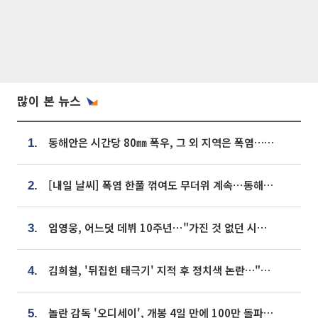
많이 본 뉴스
동해안은 시간당 80㎜ 폭우, 그 외 지역은 폭염…‘극과 극 날씨’
1.
[내일 날씨] 폭염 한풀 꺾여도 무더위 계속⋯동해안 이틀 연속 비
2.
임영웅, 어느덧 데뷔 10주년⋯"가진 것 없던 시절, 내 앞엔 20명의 팬뿐"
3.
김희철, '뒤집힌 태극기' 지적 후 정치색 논란…"좌우 떠나 우리나라 국기"
4.
놀란 감독 '오디세이', 개봉 4일 만에 100만 돌파⋯'왕사남' 보다 빠르다
5.