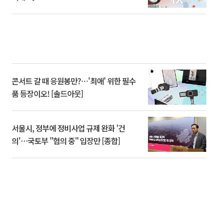
콘서트 갈 때 응원봉만?⋯'최애' 위한 필수
품 등장이오! [솔드아웃]
서울시, 정부에 정비사업 규제 완화 '건
의'⋯국토부 "협의 중" 입장만 [종합]