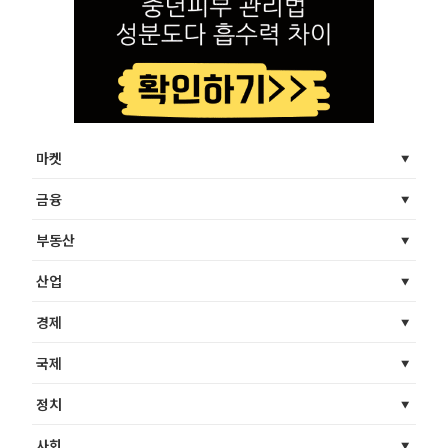
마켓
금융
부동산
산업
경제
국제
정치
사회