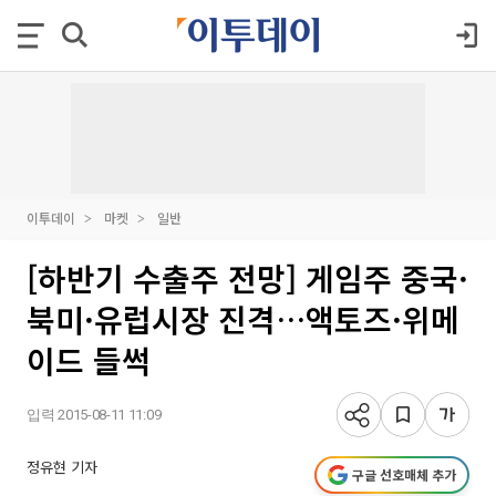
이투데이
마켓
일반
[하반기 수출주 전망] 게임주 중국·
북미·유럽시장 진격…액토즈·위메
이드 들썩
입력 2015-08-11 11:09
정유현 기자
구글 선호매체 추가