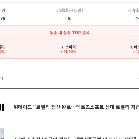
래량
거래대금(백만)
시가총
078
8
4
동종 내 상승 TOP 종목
입푸드
2. 스피어
3. 
93%
+ 14.96%
+ 1
건
위메이드 “로열티 정산 완료…액토즈소프트 상대 로열티 지급