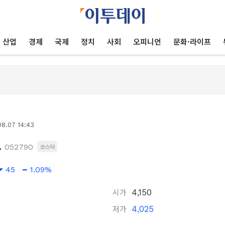
산업
경제
국제
정치
사회
오피니언
문화·라이프
8.07 14:43
트
052790
코스닥
45
1.09%
시가
4,150
저가
4,025