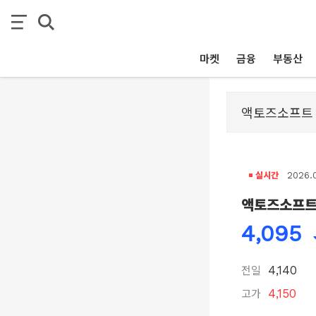
마켓
금융
부동산
실시간
2026.0
액토즈소프
4,095
전일
4,140
고가
4,150