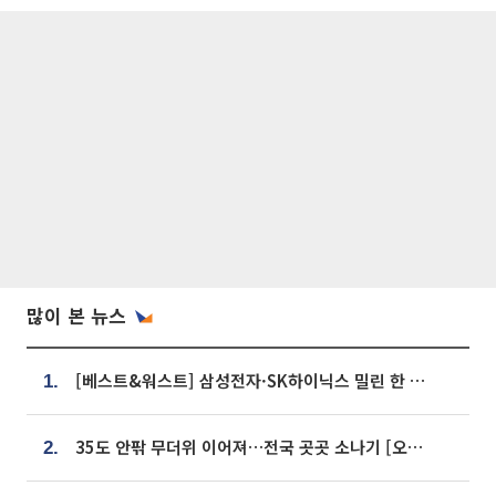
많이 본 뉴스
[베스트&워스트] 삼성전자·SK하이닉스 밀린 한 주…상상인증권은 85% 급등
1.
35도 안팎 무더위 이어져…전국 곳곳 소나기 [오늘 날씨]
2.