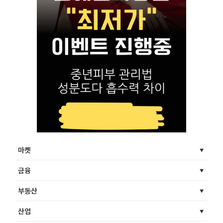
마켓
금융
부동산
산업