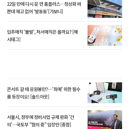
22일 만에 다시 문 연 홈플러스…정상화 바
쁜데 재고 없어 ‘발동동’[가보니]
입추매직 '불발', 처서매직은 올까요? [해
시태그]
콘서트 갈 때 응원봉만?⋯'최애' 위한 필수
품 등장이오! [솔드아웃]
서울시, 정부에 정비사업 규제 완화 '건
의'⋯국토부 "협의 중" 입장만 [종합]