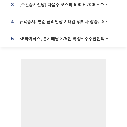
[주간증시전망] 다음주 코스피 6000~7000⋯“外人 수급은 정책이 변수”
3.
뉴욕증시, 연준 금리인상 기대감 꺾이자 상승...S&P500 사상 최고치 [종합]
4.
SK하이닉스, 분기배당 375원 확정…주주환원책 9월로 앞당겨 발표
5.