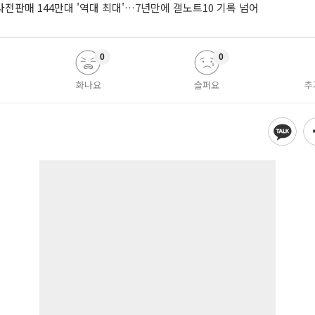
 사전판매 144만대 '역대 최대'…7년만에 갤노트10 기록 넘어
0
0
화나요
슬퍼요
추