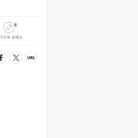
0
가취재 원해요