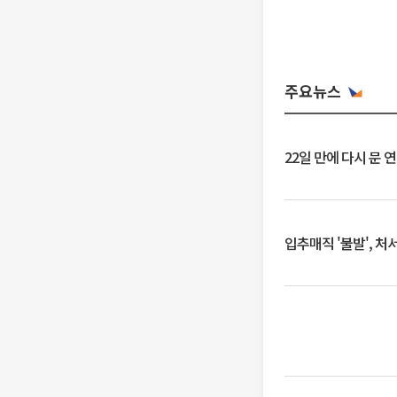
주요뉴스
22일 만에 다시 문 
입추매직 '불발', 처