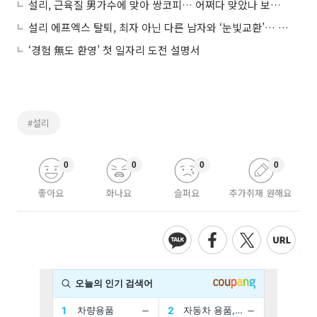
설리, 근육질 男가수에 맞아 쌍코피… 어쩌다 맞았나 보니 ‘헉’
설리 에프엑스 탈퇴, 최자 아닌 다른 남자와 ‘눈빛교환’… 최자 질투할라!
‘경험 無도 환영’ 첫 일자리 도전 설명서
#설리
0
0
0
0
좋아요
화나요
슬퍼요
추가취재 원해요