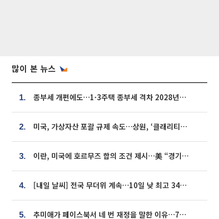
많이 본 뉴스
종부세 개편에도…1·3주택 종부세 격차 2028년부터 확대
1.
미국, 가상자산 포괄 규제 속도…상원, ‘클래리티법’ 9월 절차투표 추진
2.
이란, 미국에 호르무즈 합의 조건 제시…美 “경기 아직 안 끝나” [종합]
3.
[내일 날씨] 전국 무더위 계속…10일 낮 최고 34도 육박
4.
추미애가 페이스북서 네 번 재정을 말한 이유…7700억 추경 열쇠는 도의회에
5.