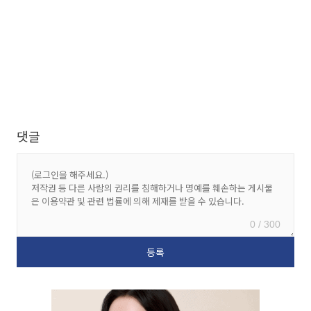
댓글
0 / 300