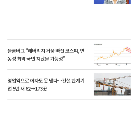
블룸버그 “레버리지 거품 빠진 코스피, 변
동성 최악 국면 지났을 가능성”
영업익으로 이자도 못 낸다…건설 한계기
업 5년 새 62→173곳