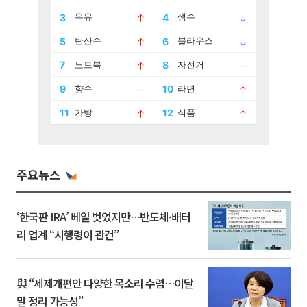
주요뉴스
‘한국판 IRA’ 베일 벗었지만…반도체·배터
리 업계 “시행령이 관건”
與 “세제개편안 다양한 목소리 수렴…이달
말 정리 가능성”