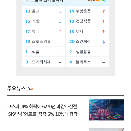
주요뉴스
코스피, 4% 하락에 6270선 마감…삼전
·SK하닉 '와르르' 각각 6%·10%대 급락