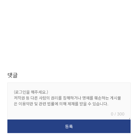
댓글
0 / 300