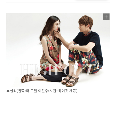
▲설리(왼쪽)와 모델 이철우(사진=하이컷 제공)