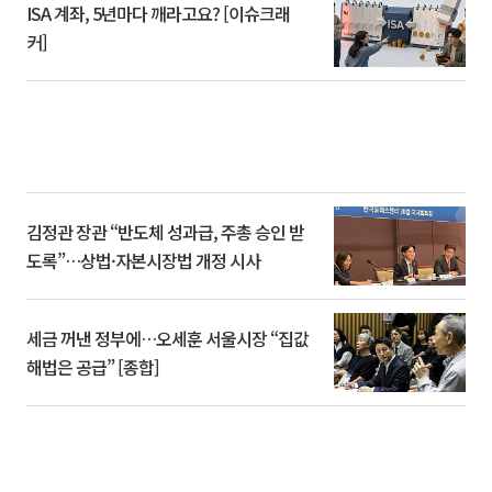
ISA 계좌, 5년마다 깨라고요? [이슈크래
커]
김정관 장관 “반도체 성과급, 주총 승인 받
도록”…상법·자본시장법 개정 시사
세금 꺼낸 정부에…오세훈 서울시장 “집값
해법은 공급” [종합]