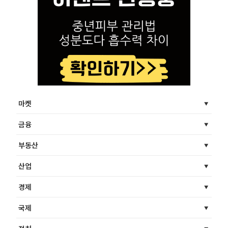
마켓
금융
부동산
산업
경제
국제