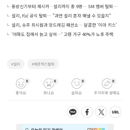
동방신기부터 제시카ㆍ설리까지 총 9명… SM 멤버 탈퇴사 살펴보니
설리, f(x) 공식 탈퇴… "과연 설리 혼자 해낼 수 있을지"
설리, 슈주 최시원과 앙드레김 패션쇼… 달콤한 ‘이마 키스’
‘아파도 집에서 늙고 싶어…’ 고령 가구 40%가 노후 주택
#설리
#에프엑스탈퇴
0
0
0
0
좋아요
화나요
슬퍼요
추가취재 원해요