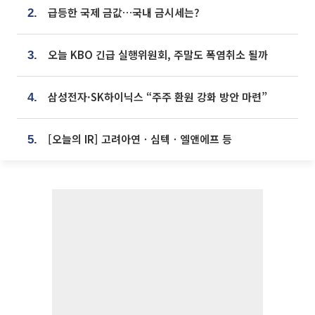
급등한 국제 금값…국내 금시세는?
2.
오늘 KBO 긴급 실행위원회, 주말도 폭염취소 될까
3.
삼성전자·SK하이닉스 “주주 환원 강화 방안 마련”
4.
[오늘의 IR] 고려아연ㆍ심텍ㆍ엘앤에프 등
5.