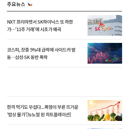
주요뉴스
NXT 프리마켓서 SK하이닉스 또 하한
가⋯‘11주 거래’에 시초가 왜곡
코스피, 장중 5%대 급락에 사이드카 발
동…삼성·SK 동반 폭락
한끼 먹기도 무섭다...폭염이 부른 뜨거운
‘밥상 물가’[뉴노멀 된 히트플레이션]