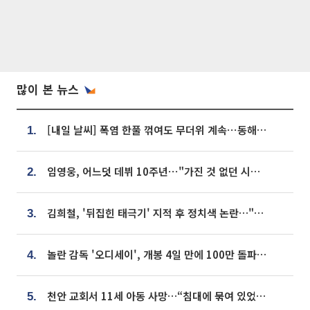
많이 본 뉴스
[내일 날씨] 폭염 한풀 꺾여도 무더위 계속⋯동해안 이틀 연속 비
1.
임영웅, 어느덧 데뷔 10주년⋯"가진 것 없던 시절, 내 앞엔 20명의 팬뿐"
2.
김희철, '뒤집힌 태극기' 지적 후 정치색 논란…"좌우 떠나 우리나라 국기"
3.
놀란 감독 '오디세이', 개봉 4일 만에 100만 돌파⋯'왕사남' 보다 빠르다
4.
천안 교회서 11세 아동 사망…“침대에 묶여 있었다” 진술 확보
5.