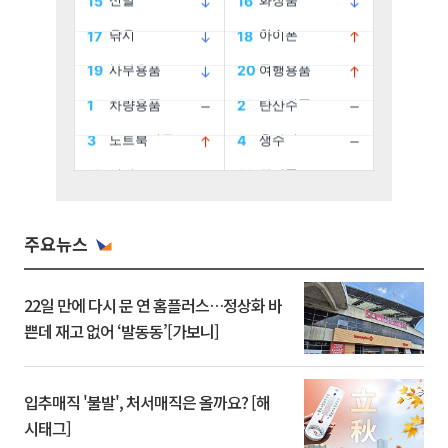
주요뉴스
22일 만에 다시 문 연 홈플러스…정상화 바
쁜데 재고 없어 ‘발동동’[가보니]
입추매직 '불발', 처서매직은 올까요? [해
시태그]