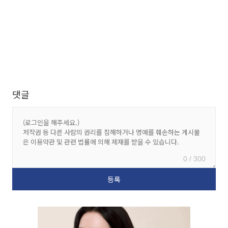
댓글
0 / 300