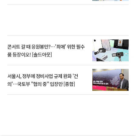
콘서트 갈 때 응원봉만?⋯'최애' 위한 필수
품 등장이오! [솔드아웃]
서울시, 정부에 정비사업 규제 완화 '건
의'⋯국토부 "협의 중" 입장만 [종합]