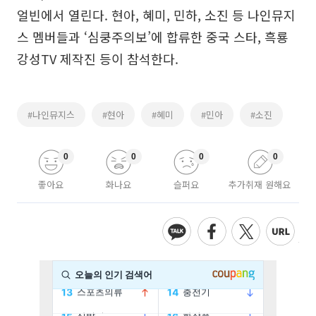
얼빈에서 열린다. 현아, 혜미, 민하, 소진 등 나인뮤지
스 멤버들과 ‘심쿵주의보’에 합류한 중국 스타, 흑룡
강성TV 제작진 등이 참석한다.
#나인뮤지스
#현아
#혜미
#민아
#소진
0
0
0
0
좋아요
화나요
슬퍼요
추가취재 원해요