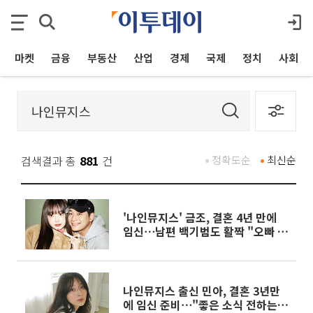
마켓
금융
부동산
산업
경제
국제
정치
사회
검색결과 총
881
건
정확도순
최신순
'나인뮤지스' 금조, 결혼 4년 만에
임신⋯남편 백기범도 활짝 "오빠 닮
은 아들"
나인뮤지스 출신 민아, 결혼 3년만
에 임신 준비⋯"좋은 소식 전하는