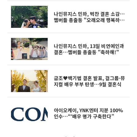
나인뮤지스 민하, 벅찬 결혼 소감…
멤버들 총출동 "오래오래 행복하
게"
나인뮤지스 민하, 13일 비연예인과
결혼…멤버들 총출동 "축하해!"
금조♥백기범 결혼 발표, 걸그룹·뮤
지컬 배우 부부 탄생…9월 결혼식
아이오케이, YNK엔터 지분 100%
인수…“‘배우 명가 구축한다”