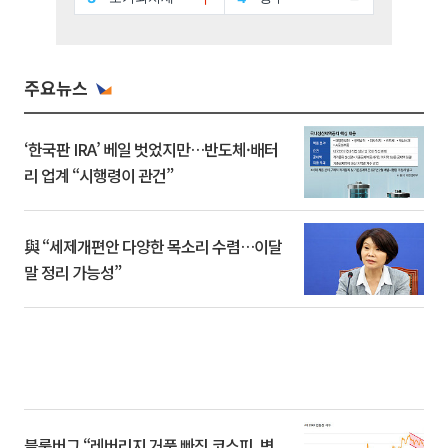
주요뉴스
‘한국판 IRA’ 베일 벗었지만…반도체·배터
리 업계 “시행령이 관건”
與 “세제개편안 다양한 목소리 수렴…이달
말 정리 가능성”
블룸버그 “레버리지 거품 빠진 코스피, 변