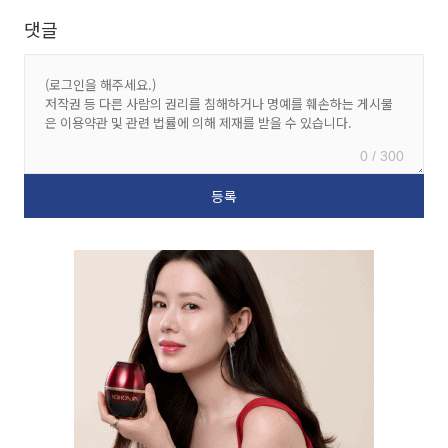
댓글
0 / 300