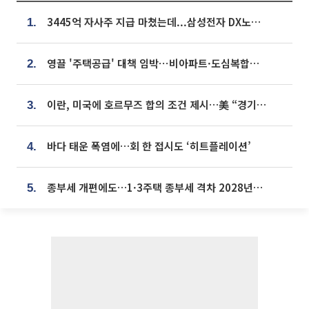
3445억 자사주 지급 마쳤는데...삼성전자 DX노조, 뒤늦은 '떼쓰기 집회'
1.
영끌 '주택공급' 대책 임박⋯비아파트·도심복합까지 총동원
2.
이란, 미국에 호르무즈 합의 조건 제시…美 “경기 아직 안 끝나” [종합]
3.
바다 태운 폭염에…회 한 접시도 ‘히트플레이션’
4.
종부세 개편에도…1·3주택 종부세 격차 2028년부터 확대
5.