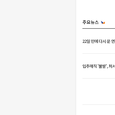
주요뉴스
22일 만에 다시 문 
입추매직 '불발', 처