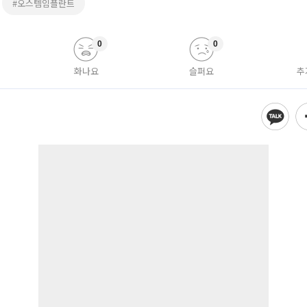
#오스템임플란트
0
0
화나요
슬퍼요
추