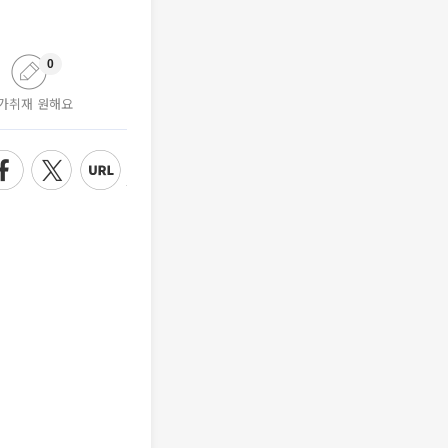
0
가취재 원해요