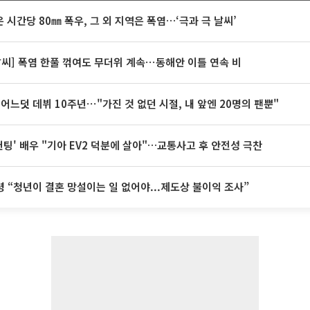
 시간당 80㎜ 폭우, 그 외 지역은 폭염…‘극과 극 날씨’
날씨] 폭염 한풀 꺾여도 무더위 계속⋯동해안 이틀 연속 비
 어느덧 데뷔 10주년⋯"가진 것 없던 시절, 내 앞엔 20명의 팬뿐"
 헌팅' 배우 "기아 EV2 덕분에 살아"…교통사고 후 안전성 극찬
 “청년이 결혼 망설이는 일 없어야...제도상 불이익 조사”