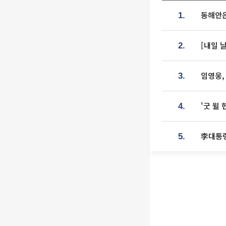
동해안은
1.
[내일 
2.
임영웅,
3.
'굿 윌
4.
李대통령
5.