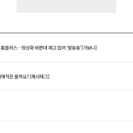
연 홈플러스…정상화 바쁜데 재고 없어 ‘발동동’[가보니]
서매직은 올까요? [해시태그]