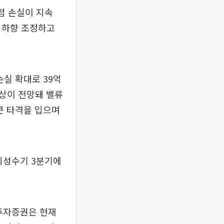
점 손실이 지속
로 하향 조정하고
실 확대로 39억
 양상이 전망돼 밸류
큰 타격을 입으며
최성수기 3분기에
H투자증권은 현재