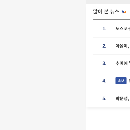
많이 본 뉴스
포스코퓨
1.
아옳이,
2.
추미애 
3.
속보
4.
박문성,
5.