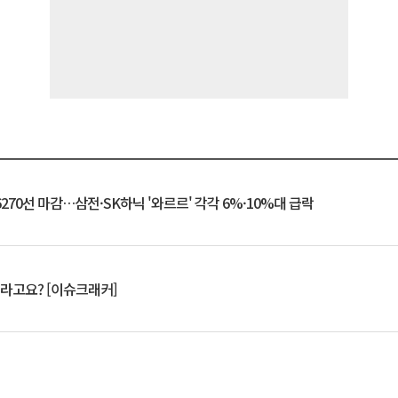
6270선 마감…삼전·SK하닉 '와르르' 각각 6%·10%대 급락
 깨라고요? [이슈크래커]