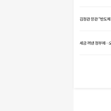
김정관 장관 “반도체
세금 꺼낸 정부에…오