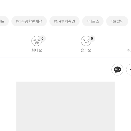
월드
#제주공항면세점
#NH투자증권
#메르스
#63빌딩
0
0
화나요
슬퍼요
추