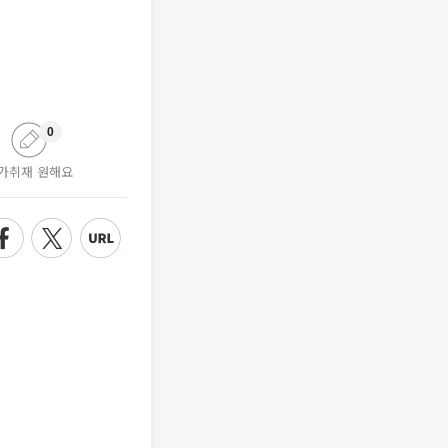
0
가취재 원해요