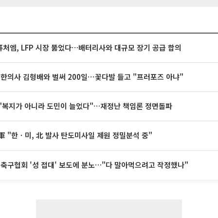
처엠, LFP 시장 뚫었다…배터리사와 대규모 장기 공급 합의
 한의사 김형배와 벌써 200일⋯꽃다발 들고 "프러포즈 아냐"
"복지가 아니라 도민이 늘었다"…재정난 책임론 정면돌파
軍 "한ㆍ미, 北 발사 탄도미사일 제원 정밀분석 중"
 축구협회 '성 접대' 보도에 분노…"다 말아먹으려고 작정했나"