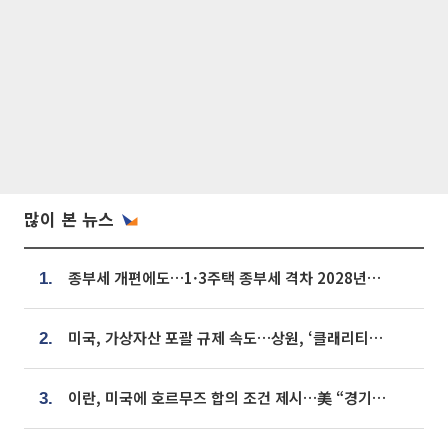
많이 본 뉴스
종부세 개편에도…1·3주택 종부세 격차 2028년부터 확대
1.
미국, 가상자산 포괄 규제 속도…상원, ‘클래리티법’ 9월 절차투표 추진
2.
이란, 미국에 호르무즈 합의 조건 제시…美 “경기 아직 안 끝나” [종합]
3.