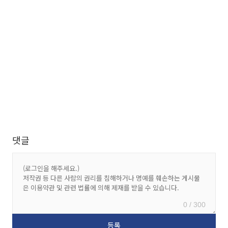
댓글
0 / 300