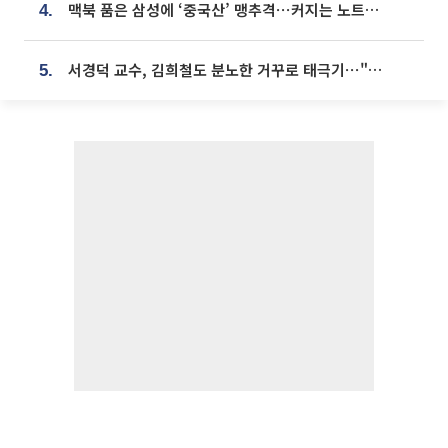
맥북 품은 삼성에 ‘중국산’ 맹추격⋯커지는 노트북 OLED 시장
4.
서경덕 교수, 김희철도 분노한 거꾸로 태극기⋯"엉터리는 아냐, 아쉬울 뿐"
5.