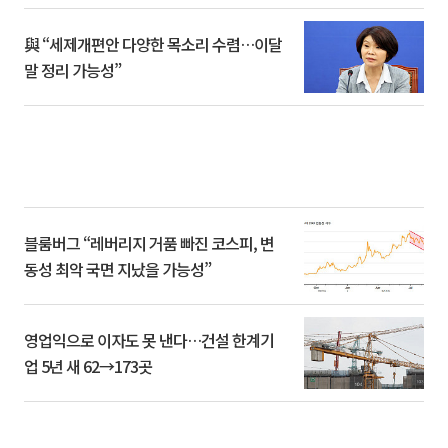
與 “세제개편안 다양한 목소리 수렴…이달
말 정리 가능성”
블룸버그 “레버리지 거품 빠진 코스피, 변
동성 최악 국면 지났을 가능성”
영업익으로 이자도 못 낸다…건설 한계기
업 5년 새 62→173곳