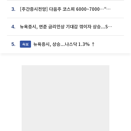
[주간증시전망] 다음주 코스피 6000~7000⋯“外人 수급은 정책이 변수”
3.
뉴욕증시, 연준 금리인상 기대감 꺾이자 상승...S&P500 사상 최고치 [종합]
4.
뉴욕증시, 상승...나스닥 1.3% ↑
속보
5.