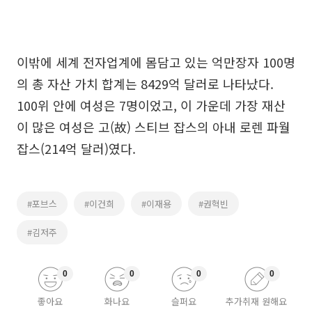
이밖에 세계 전자업계에 몸담고 있는 억만장자 100명
의 총 자산 가치 합계는 8429억 달러로 나타났다.
100위 안에 여성은 7명이었고, 이 가운데 가장 재산
이 많은 여성은 고(故) 스티브 잡스의 아내 로렌 파월
잡스(214억 달러)였다.
#포브스
#이건희
#이재용
#권혁빈
#김저주
0
0
0
0
좋아요
화나요
슬퍼요
추가취재 원해요