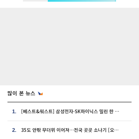
많이 본 뉴스
[베스트&워스트] 삼성전자·SK하이닉스 밀린 한 주…상상인증권은 85% 급등
1.
35도 안팎 무더위 이어져…전국 곳곳 소나기 [오늘 날씨]
2.