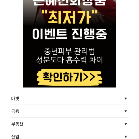
마켓
금융
부동산
산업