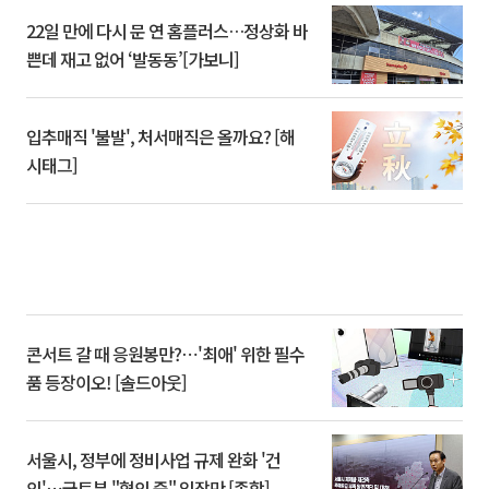
22일 만에 다시 문 연 홈플러스…정상화 바
쁜데 재고 없어 ‘발동동’[가보니]
입추매직 '불발', 처서매직은 올까요? [해
시태그]
콘서트 갈 때 응원봉만?⋯'최애' 위한 필수
품 등장이오! [솔드아웃]
서울시, 정부에 정비사업 규제 완화 '건
의'⋯국토부 "협의 중" 입장만 [종합]