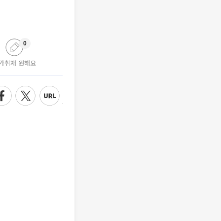
0
가취재 원해요