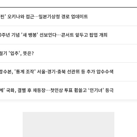
돌핀' 오키나와 접근…일본기상청 경로 업데이트
20주년 기념 '새 뱅봉' 선보인다⋯콘서트 앞두고 팝업 개최
절기 '입추', 뜻은?
합수본, '통계 조작' 서울·경기·충북 선관위 등 추가 압수수색
계’ 국화, 결별 후 재등장⋯첫인상 투표 휩쓸고 ‘인기녀’ 등극