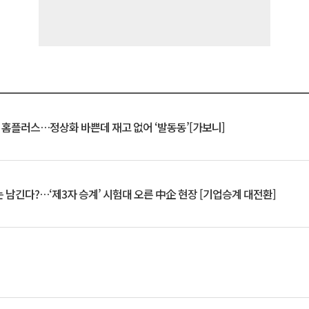
연 홈플러스…정상화 바쁜데 재고 없어 ‘발동동’[가보니]
 남긴다?…‘제3자 승계’ 시험대 오른 中企 현장 [기업승계 대전환]