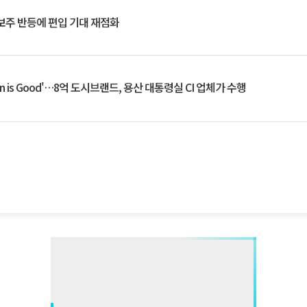
후보주 반등에 편입 기대 재점화
an is Good'…8억 도시브랜드, 용산 대통령실 CI 업체가 수행