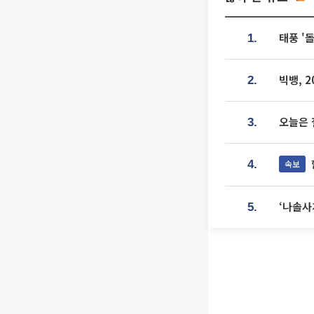
태풍 '
1.
빅뱅, 
2.
오늘은 
3.
속보
4.
‘나솔사
5.