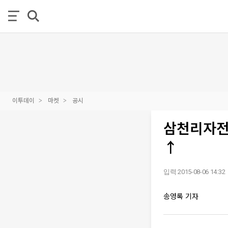
이투데이
마켓
공시
삼천리자전거
↑
입력 2015-08-06 14:32
송영록 기자