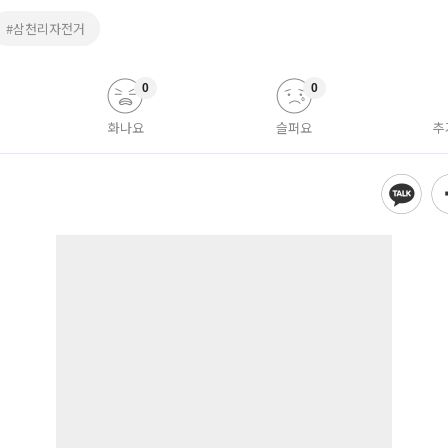
#삼천리자전거
0
0
화나요
슬퍼요
추