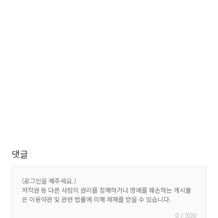
댓글
0 / 300