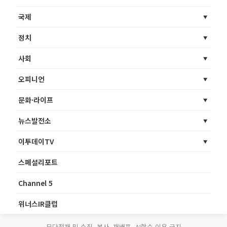
국제
정치
사회
오피니언
문화·라이프
뉴스발전소
이투데이TV
스페셜리포트
Channel 5
위너스IR클럽
무단전재 및 수집, 복사, 재배포, AI학습 이용 금지