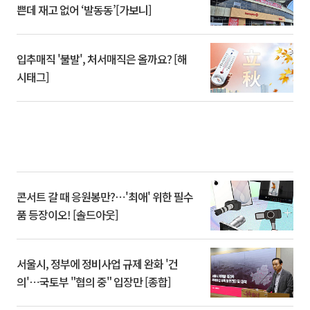
쁜데 재고 없어 ‘발동동’[가보니]
입추매직 '불발', 처서매직은 올까요? [해
시태그]
콘서트 갈 때 응원봉만?⋯'최애' 위한 필수
품 등장이오! [솔드아웃]
서울시, 정부에 정비사업 규제 완화 '건
의'⋯국토부 "협의 중" 입장만 [종합]