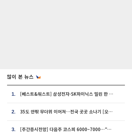
많이 본 뉴스
[베스트&워스트] 삼성전자·SK하이닉스 밀린 한 주…상상인증권은 85% 급등
1.
35도 안팎 무더위 이어져…전국 곳곳 소나기 [오늘 날씨]
2.
[주간증시전망] 다음주 코스피 6000~7000⋯“外人 수급은 정책이 변수”
3.