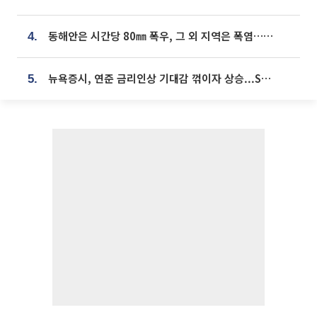
동해안은 시간당 80㎜ 폭우, 그 외 지역은 폭염…‘극과 극 날씨’
4.
뉴욕증시, 연준 금리인상 기대감 꺾이자 상승...S&P500 사상 최고치 [종합]
5.