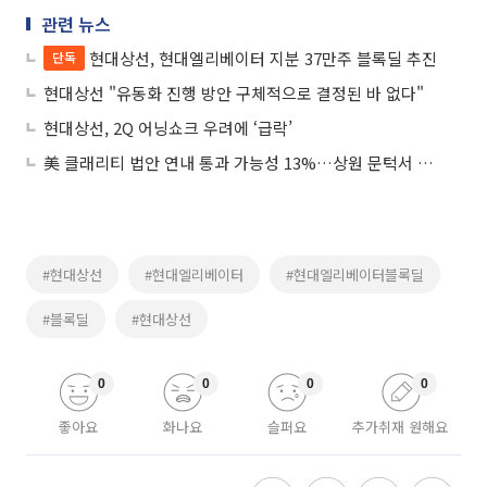
관련 뉴스
현대상선, 현대엘리베이터 지분 37만주 블록딜 추진
단독
현대상선 "유동화 진행 방안 구체적으로 결정된 바 없다"
현대상선, 2Q 어닝쇼크 우려에 ‘급락’
美 클래리티 법안 연내 통과 가능성 13%…상원 문턱서 제동
#현대상선
#현대엘리베이터
#현대엘리베이터블록딜
#블록딜
#현대상선
0
0
0
0
좋아요
화나요
슬퍼요
추가취재 원해요