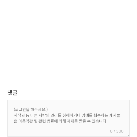
댓글
0 / 300