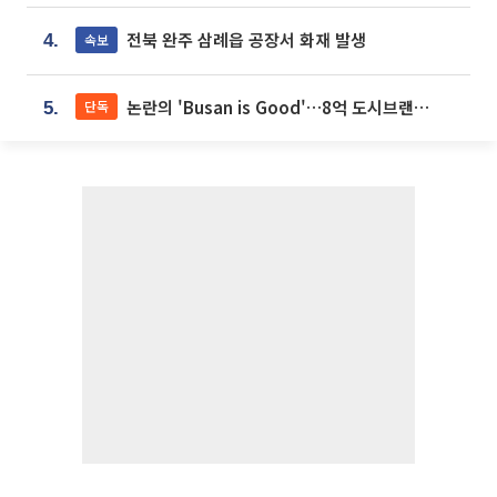
전북 완주 삼례읍 공장서 화재 발생
속보
4.
논란의 'Busan is Good'…8억 도시브랜드, 용산 대통령실 CI 업체가 수행
단독
5.