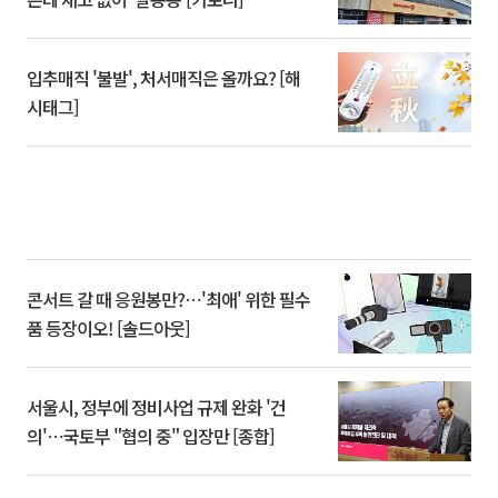
입추매직 '불발', 처서매직은 올까요? [해
시태그]
콘서트 갈 때 응원봉만?⋯'최애' 위한 필수
품 등장이오! [솔드아웃]
서울시, 정부에 정비사업 규제 완화 '건
의'⋯국토부 "협의 중" 입장만 [종합]