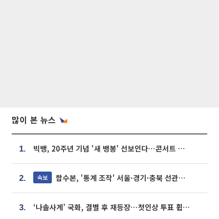
많이 본 뉴스
빅뱅, 20주년 기념 '새 뱅봉' 선보인다⋯콘서트 앞두고 팝업 개최
1.
합수본, '통계 조작' 서울·경기·충북 선관위 등 추가 압수수색
속보
2.
‘나솔사계’ 국화, 결별 후 재등장⋯첫인상 투표 휩쓸고 ‘인기녀’ 등극
3.