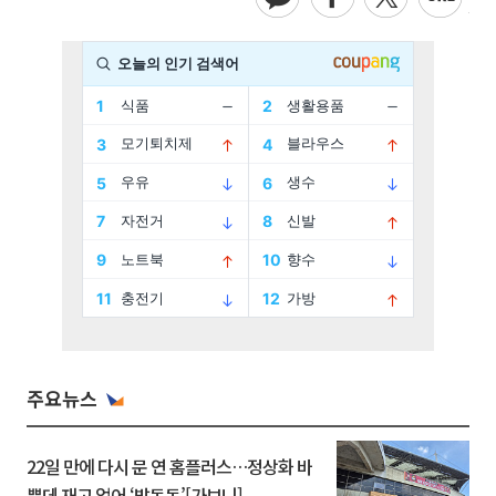
주요뉴스
22일 만에 다시 문 연 홈플러스…정상화 바
쁜데 재고 없어 ‘발동동’[가보니]