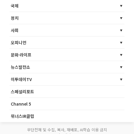
국제
정치
사회
오피니언
문화·라이프
뉴스발전소
이투데이TV
스페셜리포트
Channel 5
위너스IR클럽
무단전재 및 수집, 복사, 재배포, AI학습 이용 금지