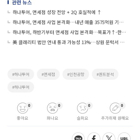
관련 뉴스
하나투어, 면세점 성장 전망 + 2Q 호실적에 ↑
하나투어, 면세점 사업 본격화…내년 매출 3575억원 기대- NH투자증권
하나투어, 하반기부터 면세점 사업 본격화…목표가↑-한국투자증권
美 클래리티 법안 연내 통과 가능성 13%…상원 문턱서 제동
#하나투어
#면세점
#인천공항
#퀀트분석
#하나투어
0
0
0
0
좋아요
화나요
슬퍼요
추가취재 원해요