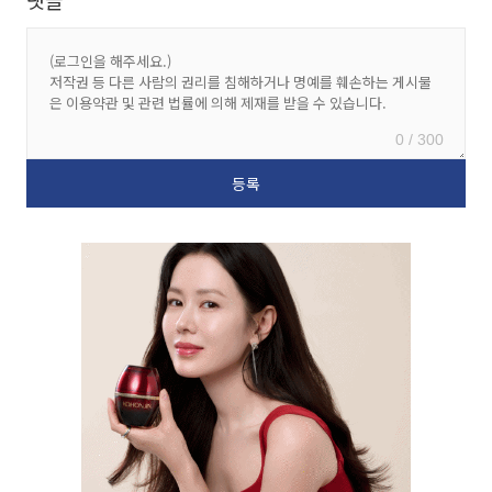
댓글
0 / 300