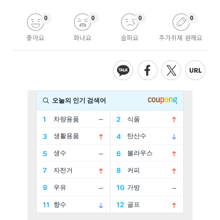
0
0
0
0
좋아요
화나요
슬퍼요
추가취재 원해요