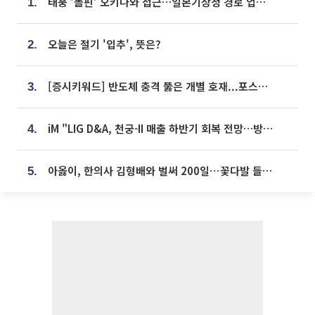
태풍 '돌핀' 오키나와 접근…일본기상청 경로 업데이트
1.
오늘은 절기 '입추', 뜻은?
2.
[증시키워드] 반도체 충격 뚫은 개별 호재...포스코퓨처엠·에코프로·한화솔루션 '눈길'
3.
iM "LIG D&A, 천궁-II 매출 하반기 회복 전망…방산 톱픽 유지"
4.
아옳이, 한의사 김형배와 벌써 200일⋯꽃다발 들고 "프러포즈 아냐"
5.