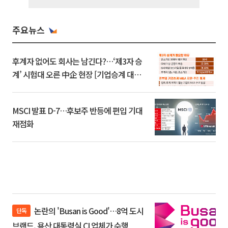
주요뉴스
후계자 없어도 회사는 남긴다?…‘제3자 승
계’ 시험대 오른 中企 현장 [기업승계 대전
환]
MSCI 발표 D-7…후보주 반등에 편입 기대
재점화
논란의 'Busan is Good'…8억 도시
단독
브랜드, 용산 대통령실 CI 업체가 수행