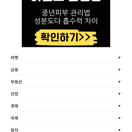
마켓
금융
부동산
산업
경제
국제
정치