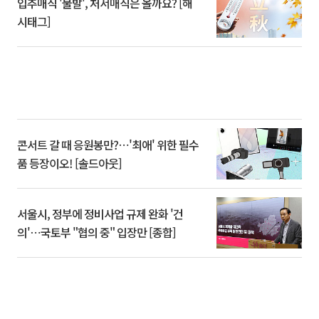
입추매직 '불발', 처서매직은 올까요? [해
시태그]
콘서트 갈 때 응원봉만?⋯'최애' 위한 필수
품 등장이오! [솔드아웃]
서울시, 정부에 정비사업 규제 완화 '건
의'⋯국토부 "협의 중" 입장만 [종합]