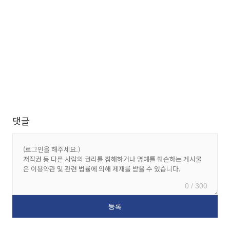
댓글
0 / 300