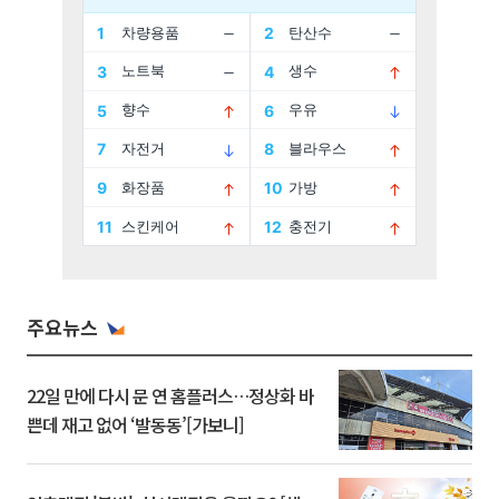
주요뉴스
22일 만에 다시 문 연 홈플러스…정상화 바
쁜데 재고 없어 ‘발동동’[가보니]