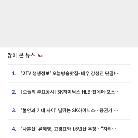
많이 본 뉴스
'2TV 생생정보' 오늘방송맛집- 배우 강성진 단골! 쌀국수ㆍ푸팟퐁 커리 맛집 '블○○○'
1.
[오늘의 주요공시] SK하이닉스·HLB·진에어·포스코홀딩스·네이버·대우건설 등
2.
'불안과 기대 사이' 널뛰는 SK하이닉스…증권가 "HBM4·LTA 기반 펀터멘털 견고"
3.
'나혼산' 류혜영, 고경표와 16년산 우정…"자취방서 부모님과 마주쳐"
4.