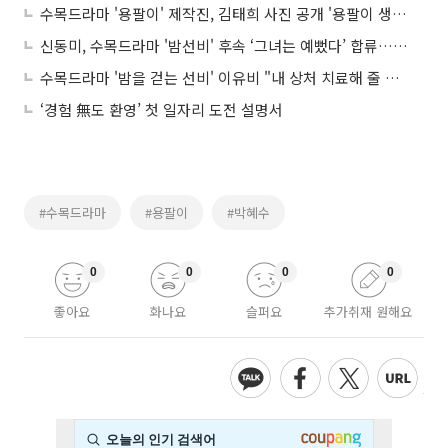
수목드라마 '용팔이' 제작진, 김태희 사진 공개 '용팔이 생각? 뭐하는 거야?'
신동미, 수목드라마 '밤선비' 후속 ‘그녀는 예뻤다’ 합류…황정음 인생 멘토
수목드라마 '밤을 걷는 선비' 이유비 "내 상처 치료해 줄 사람 있나요?" 청순 미모 뽐내
‘경험 無도 환영’ 첫 일자리 도전 설명서
#수목드라마
#용팔이
#박혜수
0
0
0
0
좋아요
화나요
슬퍼요
추가취재 원해요