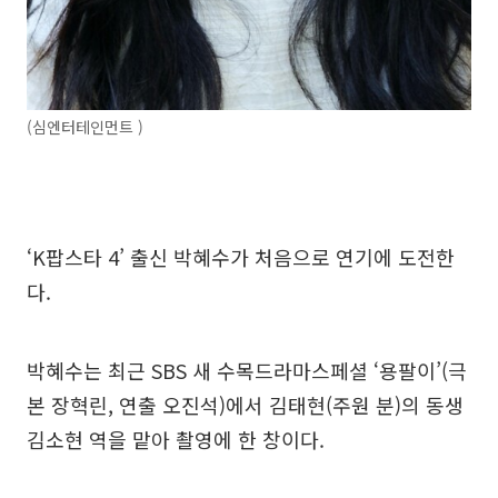
(심엔터테인먼트 )
‘K팝스타 4’ 출신 박혜수가 처음으로 연기에 도전한
다.
박혜수는 최근 SBS 새 수목드라마스페셜 ‘용팔이’(극
본 장혁린, 연출 오진석)에서 김태현(주원 분)의 동생
김소현 역을 맡아 촬영에 한 창이다.