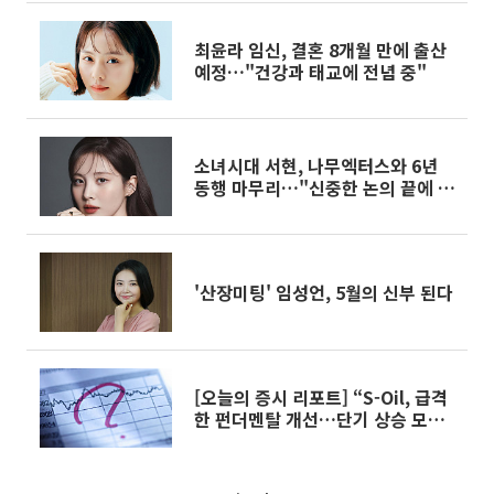
최윤라 임신, 결혼 8개월 만에 출산
예정…"건강과 태교에 전념 중"
소녀시대 서현, 나무엑터스와 6년
동행 마무리…"신중한 논의 끝에 업
무 종료 협의"
'산장미팅' 임성언, 5월의 신부 된다
[오늘의 증시 리포트] “S-Oil, 급격
한 펀더멘탈 개선…단기 상승 모멘
텀 유효”