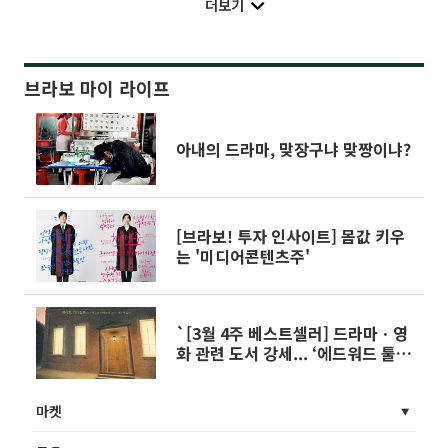
더보기
브라보 마이 라이프
아내의 드라마, 맞장구냐 맞짱이냐?
[브라보! 투자 인사이트] 몸값 키우
는 '미디어콘텐츠주'
`[3월 4주 베스트셀러] 드라마ㆍ영
화 관련 도서 강세... ‘에드워드 툴레
인의 신기한 여행’ 6주째 1위
마켓