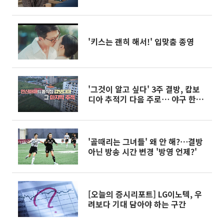
'키스는 괜히 해서!' 입맞춤 종영
'그것이 알고 싶다' 3주 결방, 캄보
디아 추적기 다음 주로⋯ 야구 한일
전 중계 여파
'골때리는 그녀들' 왜 안 해?⋯결방
아닌 방송 시간 변경 '방영 언제?'
[오늘의 증시리포트] LG이노텍, 우
려보다 기대 담아야 하는 구간