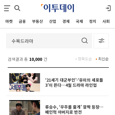
마켓
금융
부동산
산업
경제
국제
정치
사회
검색결과 총
10,000
건
정확도순
최신순
‘21세기 대군부인’·‘유미의 세포들
3’이 뜬다…4월 드라마 라인업
류승수, ‘우주를 줄게’ 깜짝 등장…
배인혁 아버지로 반전