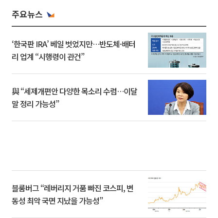
주요뉴스
‘한국판 IRA’ 베일 벗었지만…반도체·배터
리 업계 “시행령이 관건”
與 “세제개편안 다양한 목소리 수렴…이달
말 정리 가능성”
블룸버그 “레버리지 거품 빠진 코스피, 변
동성 최악 국면 지났을 가능성”