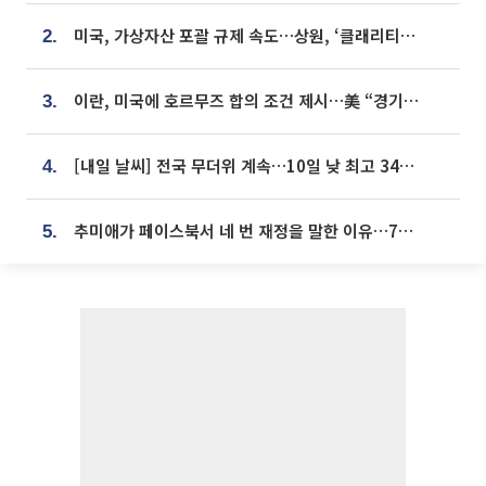
미국, 가상자산 포괄 규제 속도…상원, ‘클래리티법’ 9월 절차투표 추진
2.
이란, 미국에 호르무즈 합의 조건 제시…美 “경기 아직 안 끝나” [종합]
3.
[내일 날씨] 전국 무더위 계속…10일 낮 최고 34도 육박
4.
추미애가 페이스북서 네 번 재정을 말한 이유…7700억 추경 열쇠는 도의회에
5.