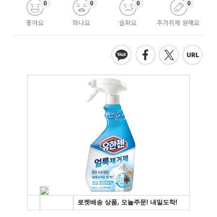
0
0
0
0
좋아요
화나요
슬퍼요
추가취재 원해요