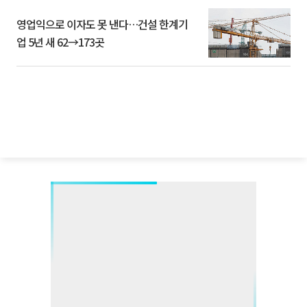
영업익으로 이자도 못 낸다…건설 한계기
업 5년 새 62→173곳