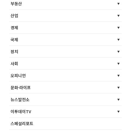
부동산
산업
경제
국제
정치
사회
오피니언
문화·라이프
뉴스발전소
이투데이TV
스페셜리포트